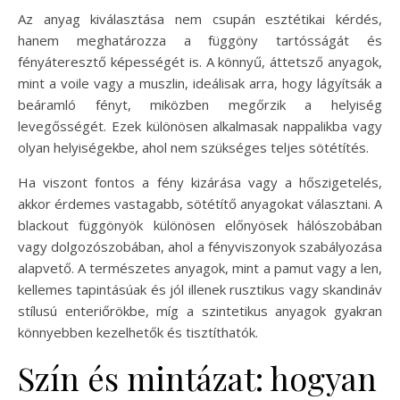
Az anyag kiválasztása nem csupán esztétikai kérdés,
hanem meghatározza a függöny tartósságát és
fényáteresztő képességét is. A könnyű, áttetsző anyagok,
mint a voile vagy a muszlin, ideálisak arra, hogy lágyítsák a
beáramló fényt, miközben megőrzik a helyiség
levegősségét. Ezek különösen alkalmasak nappalikba vagy
olyan helyiségekbe, ahol nem szükséges teljes sötétítés.
Ha viszont fontos a fény kizárása vagy a hőszigetelés,
akkor érdemes vastagabb, sötétítő anyagokat választani. A
blackout függönyök különösen előnyösek hálószobában
vagy dolgozószobában, ahol a fényviszonyok szabályozása
alapvető. A természetes anyagok, mint a pamut vagy a len,
kellemes tapintásúak és jól illenek rusztikus vagy skandináv
stílusú enteriőrökbe, míg a szintetikus anyagok gyakran
könnyebben kezelhetők és tisztíthatók.
Szín és mintázat: hogyan