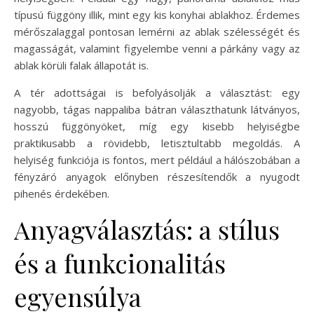
típusú függöny illik, mint egy kis konyhai ablakhoz. Érdemes
mérőszalaggal pontosan lemérni az ablak szélességét és
magasságát, valamint figyelembe venni a párkány vagy az
ablak körüli falak állapotát is.
A tér adottságai is befolyásolják a választást: egy
nagyobb, tágas nappaliba bátran választhatunk látványos,
hosszú függönyöket, míg egy kisebb helyiségbe
praktikusabb a rövidebb, letisztultabb megoldás. A
helyiség funkciója is fontos, mert például a hálószobában a
fényzáró anyagok előnyben részesítendők a nyugodt
pihenés érdekében.
Anyagválasztás: a stílus
és a funkcionalitás
egyensúlya