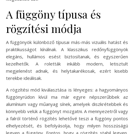
A függöny típusa és
rögzítési módja
A függönyök különböző típusai más-más vizuális hatást és
praktikusságot kínálnak. A klasszikus redőnyfüggönyök
elegáns, hullámos esést biztosítanak, és egyszerűen
kezelhetők. A roletták inkább modern, letisztult
megjelenést adnak, és helytakarékosak, ezért kisebb
terekbe ideálisak.
A rögzítési mód kiválasztása is lényeges: a hagyományos
függönyrúdon kívül ma már egyre népszerűbbek az
alumínium vagy műanyag sínek, amelyek diszkrétebbek és
könnyebb velük a függönyt mozgatni. A mennyezetről vagy
a falról történő rögzítés lehetővé teszi a függöny pontos
elhelyezését, és befolyásolja, hogy milyen hosszúságú
legyen a függöny. Fontos, hogy a rögzítés stabil legyen,