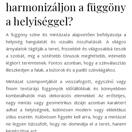
harmonizáljon a függöny
a helyiséggel?
A függöny színe és mintázata alapvetően befolyásolja a
helyiség hangulatát és vizuális összhatását. A világos
árnyalatok tágítják a teret, frissebbé és világosabbá teszik
a szobát, míg a sötétebb tónusok meghittebb, intimebb
légkört teremtenek. Fontos azonban, hogy a színválasztás
illeszkedjen a falak, a bútorok és a padló színvilágához.
Mintázat szempontjából a visszafogott, egyszínű vagy
finom textúrájú függönyök időtállóbbak és könnyebben
kombinálhatók más dekorációs elemekkel. Az erőteljes,
nagy mintás vagy geometrikus dizájn azonban karaktert
adhat a helyiségnek, különösen modern vagy eklektikus
stílus esetén. Különösen figyelni kell arra, hogy a mintázat
ne legyen túlzsúfolt, hogy ne dominálja el a teret, hanem
kiegészítse azt.