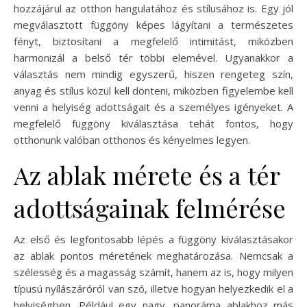
hozzájárul az otthon hangulatához és stílusához is. Egy jól
megválasztott függöny képes lágyítani a természetes
fényt, biztosítani a megfelelő intimitást, miközben
harmonizál a belső tér többi elemével. Ugyanakkor a
választás nem mindig egyszerű, hiszen rengeteg szín,
anyag és stílus közül kell dönteni, miközben figyelembe kell
venni a helyiség adottságait és a személyes igényeket. A
megfelelő függöny kiválasztása tehát fontos, hogy
otthonunk valóban otthonos és kényelmes legyen.
Az ablak mérete és a tér
adottságainak felmérése
Az első és legfontosabb lépés a függöny kiválasztásakor
az ablak pontos méretének meghatározása. Nemcsak a
szélesség és a magasság számít, hanem az is, hogy milyen
típusú nyílászáróról van szó, illetve hogyan helyezkedik el a
helyiségben. Például egy nagy, panoráma ablakhoz más