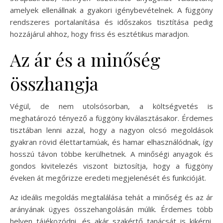
amelyek ellenállnak a gyakori igénybevételnek. A függöny
rendszeres portalanítása és időszakos tisztítása pedig
hozzájárul ahhoz, hogy friss és esztétikus maradjon.
Az ár és a minőség
összhangja
Végül, de nem utolsósorban, a költségvetés is
meghatározó tényező a függöny kiválasztásakor. Érdemes
tisztában lenni azzal, hogy a nagyon olcsó megoldások
gyakran rövid élettartamúak, és hamar elhasználódnak, így
hosszú távon többe kerülhetnek. A minőségi anyagok és
gondos kivitelezés viszont biztosítja, hogy a függöny
éveken át megőrizze eredeti megjelenését és funkcióját.
Az ideális megoldás megtalálása tehát a minőség és az ár
arányának ügyes összehangolásán múlik. Érdemes több
helyen tájékozódni, és akár szakértő tanácsát is kikérni,