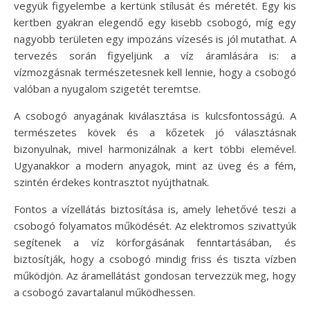
vegyük figyelembe a kertünk stílusát és méretét. Egy kis
kertben gyakran elegendő egy kisebb csobogó, míg egy
nagyobb területen egy impozáns vízesés is jól mutathat. A
tervezés során figyeljünk a víz áramlására is: a
vízmozgásnak természetesnek kell lennie, hogy a csobogó
valóban a nyugalom szigetét teremtse.
A csobogó anyagának kiválasztása is kulcsfontosságú. A
természetes kövek és a kőzetek jó választásnak
bizonyulnak, mivel harmonizálnak a kert többi elemével.
Ugyanakkor a modern anyagok, mint az üveg és a fém,
szintén érdekes kontrasztot nyújthatnak.
Fontos a vízellátás biztosítása is, amely lehetővé teszi a
csobogó folyamatos működését. Az elektromos szivattyúk
segítenek a víz körforgásának fenntartásában, és
biztosítják, hogy a csobogó mindig friss és tiszta vízben
működjön. Az áramellátást gondosan tervezzük meg, hogy
a csobogó zavartalanul működhessen.