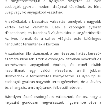
is megteremthetjük a nyugalom szigetét. Az ilyen
csobogók gyakran modern dizájnnal készülnek, és fém,
üveg vagy kő anyagokból készülnek.
A szökőkutak a klasszikus választás, amelyek a nagyobb
kertek ékeivé válhatnak. Ezek a csobogók gyakran
díszesebbek, és különböző vízjátékokkal is kiegészíthetők.
Az íves formák és a színes világítás este különleges
hangulatot teremtenek a kertben.
A szabadon álló vízesések a természetes hatást keresők
számára ideálisak. Ezek a csobogók általában kövekből és
természetes anyagokból épülnek, és minél inkább
hasonlítanak egy valódi vízesésre, annál jobban
illeszkednek a természetes környezetbe. Az ilyen típusú
csobogók gyakran nagyobb teret igényelnek, de a látvány
és a hangzás, amit nyújtanak, felbecsülhetetlen.
Bármilyen típusú csobogót is válasszunk, fontos, hogy a
helyszínt gondosan megválasszuk, figyelembe véve a