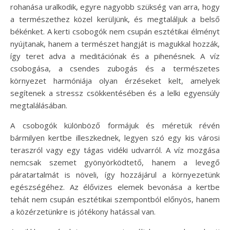
rohanása uralkodik, egyre nagyobb szükség van arra, hogy
a természethez közel kerüljünk, és megtaláljuk a belső
békénket. A kerti csobogók nem csupán esztétikai élményt
nyújtanak, hanem a természet hangját is magukkal hozzák,
így teret adva a meditációnak és a pihenésnek. A víz
csobogása, a csendes zubogás és a természetes
környezet harmóniája olyan érzéseket kelt, amelyek
segítenek a stressz csökkentésében és a lelki egyensúly
megtalálásában.
A csobogók különböző formájuk és méretük révén
bármilyen kertbe illeszkednek, legyen szó egy kis városi
teraszról vagy egy tágas vidéki udvarról. A víz mozgása
nemcsak szemet gyönyörködtető, hanem a levegő
páratartalmát is növeli, így hozzájárul a környezetünk
egészségéhez. Az élővizes elemek bevonása a kertbe
tehát nem csupán esztétikai szempontból előnyös, hanem
a közérzetünkre is jótékony hatással van.