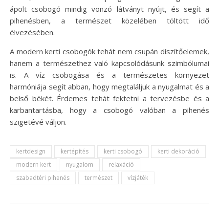
ápolt csobogó mindig vonzó látványt nyújt, és segít a
pihenésben, a természet közelében töltött idő
élvezésében.
A modern kerti csobogók tehát nem csupán díszítőelemek,
hanem a természethez való kapcsolódásunk szimbólumai
is. A víz csobogása és a természetes környezet
harmóniája segít abban, hogy megtaláljuk a nyugalmat és a
belső békét. Érdemes tehát fektetni a tervezésbe és a
karbantartásba, hogy a csobogó valóban a pihenés
szigetévé váljon.
kertdesign
kertépítés
kerti csobogó
kerti dekoráció
modern kert
nyugalom
relaxáció
szabadtéri pihenés
természet
vízjáték