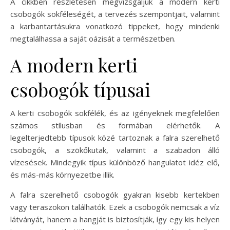
A cikkben részletesen megvizsgáljuk a modern kerti
csobogók sokféleségét, a tervezés szempontjait, valamint
a karbantartásukra vonatkozó tippeket, hogy mindenki
megtalálhassa a saját oázisát a természetben.
A modern kerti
csobogók típusai
A kerti csobogók sokfélék, és az igényeknek megfelelően
számos stílusban és formában elérhetők. A
legelterjedtebb típusok közé tartoznak a falra szerelhető
csobogók, a szökőkutak, valamint a szabadon álló
vízesések. Mindegyik típus különböző hangulatot idéz elő,
és más-más környezetbe illik.
A falra szerelhető csobogók gyakran kisebb kertekben
vagy teraszokon találhatók. Ezek a csobogók nemcsak a víz
látványát, hanem a hangját is biztosítják, így egy kis helyen