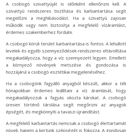
A csobogó szivattyúját is időnként ellenőrizni kell. A
szivattyú rendszeres tisztítása és karbantartása segít
megelőzni a meghibásodást. Ha a szivattyú zajosan
működik vagy nem biztosítja a megfelelő vízáramlást,
érdemes szakemberhez fordulni.
A csobogó körüli terület karbantartása is fontos. A lehullott
levelek és egyéb szennyeződések rendszeres eltávolítása
megakadályozza, hogy a víz szennyezett legyen. Emellett
a környező növények metszése és gondozása is
hozzájárul a csobogó esztétikai megjelenéséhez.
Ha a csobogónk fagyálló anyagból készült, akkor a téli
hónapokban érdemes leállítani a víz áramlását, hogy
megakadályozzuk a fagyás okozta károkat. A csobogó
üresen történő tárolása segít megőrizni az anyagok
épségét, és megkönnyíti a tavaszi újraindítást.
A megfelelő karbantartás nemcsak a csobogó élettartamát
növeli, hanem a kertünk szépségét is fokozza. A gondosan