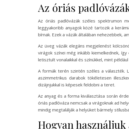
Az óriás padlóvázá
Az óriás padlóvázák széles spektrumon mo
leggyakoribb anyagok közé tartozik a kerámi
bírnak. Ezek a vázák általában nehezebbek, ami
Az üveg vázák elegáns megjelenést kölcsönö
virágok színei még inkább kiemelkednek, így 
letisztult vonalaikkal és színükkel, mint péld
A formák terén szintén széles a választék. 
aszimmetrikus darabok tökéletesen illeszke
dizájnjukkal is képesek feldobni a teret.
Az anyag és a forma kiválasztása során érdem
óriás padlóváza nemcsak a virágoknak ad helye
mindig megtalálják a helyüket bármely stílusba
Hogyan használjuk 