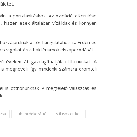
ületet.
ni a portalanításhoz. Az oxidáció elkerülése
 hiszen ezek általában vízállóak és könnyen
 hozzájárulnak a tér hangulatához is. Érdemes
tlen szagokat és a baktériumok elszaporodását.
ú éveken át gazdagíthatják otthonunkat. A
 is megnöveli, így mindenki számára örömteli
i is otthonunknak. A megfelelő választás és
k.
ázsa
otthoni dekoráció
stílusos otthon