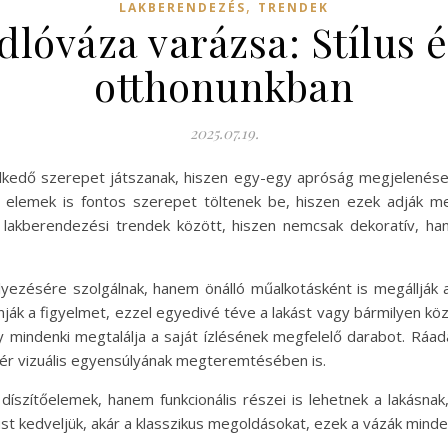
,
LAKBERENDEZÉS
TRENDEK
dlóváza varázsa: Stílus 
otthonunkban
2025.07.19.
lkedő szerepet játszanak, hiszen egy-egy apróság megjelenése ké
 elemek is fontos szerepet töltenek be, hiszen ezek adják me
a lakberendezési trendek között, hiszen nemcsak dekoratív, ha
yezésére szolgálnak, hanem önálló műalkotásként is megállják 
ják a figyelmet, ezzel egyedivé téve a lakást vagy bármilyen kö
gy mindenki megtalálja a saját ízlésének megfelelő darabot. Ráa
tér vizuális egyensúlyának megteremtésében is.
íszítőelemek, hanem funkcionális részei is lehetnek a lakásn
lust kedveljük, akár a klasszikus megoldásokat, ezek a vázák minde