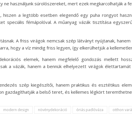
y ne használjunk súrolószereket, mert ezek megkarcolhatják a fel
, hiszen a legtöbb esetben elegendő egy puha rongyot használ
 speciális fémápolóval. A műanyag vázák tisztítása egyszerű,
rtásnak. A friss virágok nemcsak szép látványt nyújtanak, hanem
 arra, hogy a víz mindig friss legyen, így elkerülhetjük a kelleme
ekorációs elemek, hanem megfelelő gondozás mellett hossz
sak a vázák, hanem a bennük elhelyezett virágok élettartamát
endezés szép kiegészítői, hanem praktikus és esztétikus eleme
on gazdagíthatják a belső teret, és kellemes légkört teremthetne
modern design
növénydekoráció
óriás padlóváza
otthon var