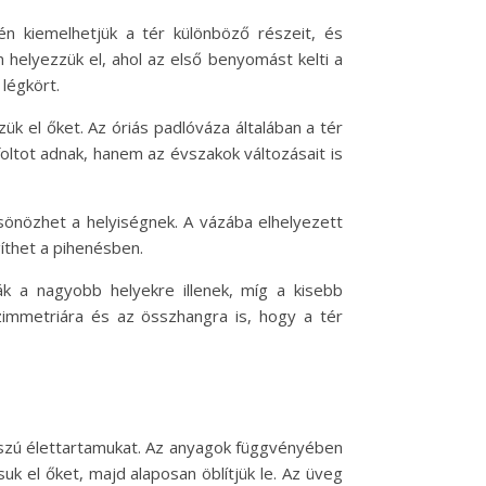
én kiemelhetjük a tér különböző részeit, és
 helyezzük el, ahol az első benyomást kelti a
légkört.
k el őket. Az óriás padlóváza általában a tér
oltot adnak, hanem az évszakok változásait is
csönözhet a helyiségnek. A vázába elhelyezett
íthet a pihenésben.
ák a nagyobb helyekre illenek, míg a kisebb
zimmetriára és az összhangra is, hogy a tér
sszú élettartamukat. Az anyagok függvényében
k el őket, majd alaposan öblítjük le. Az üveg