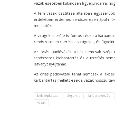
vázák esetében különösen figyeljünk arra, hog
A fém vázák tisztítása általában egyszerűbb
érdekében érdemes rendszeresen ápolni őket
moshatók.
A virágok cseréje is fontos része a karbanta
rendszeresen cserélni a virágokat, és figyelni
Az óriás padlóvázák tehát nemcsak szép d
rendszeres karbantartás és a tisztítás nemc
látványt nyújtanak.
Az óriás padlóvázák tehát nemcsak a lakber
karbantartás mellett ezek a vázák hosszú táv
belsőépítészet
elegancia
lakberendezés
vázák