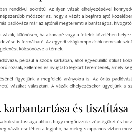
ban rendkívül sokrétű. Az ilyen vázák elhelyezésével könnyed
legnépszerűbb módszer az, hogy a vázát a bejárati ajtó közelében
óriás padlóváza már az ajtónál megteremti a barátságos, hívogató 
 vázák, különösen, ha a kanapé vagy a fotelek közelében helyezzü
ndezése is formálható. Az egyedi virágkompozíciók nemcsak színf
egjelenést kölcsönözve a térnek.
dlóváza, például a szoba sarkában, ahol egyedülálló stílust köl
nyörű rózsák, kellemes és nyugtató légkört teremtenek, amely seg
sénél figyeljünk a megfelelő arányokra is. Az óriás padlóváz
tű vázákat választani. A vázák elhelyezésekor ügyeljünk a s
 karbantartása és tisztítása
tása kulcsfontosságú ahhoz, hogy megőrizzük szépségüket és ho
 üveg vázák esetében a legjobb, ha meleg szappanos vízben mossu