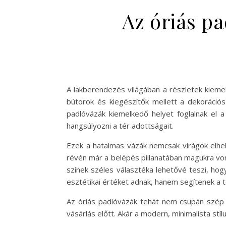
Az óriás pa
A lakberendezés világában a részletek kieme
bútorok és kiegészítők mellett a dekorációs
padlóvázák kiemelkedő helyet foglalnak el 
hangsúlyozni a tér adottságait.
Ezek a hatalmas vázák nemcsak virágok elhel
révén már a belépés pillanatában magukra von
színek széles választéka lehetővé teszi, ho
esztétikai értéket adnak, hanem segítenek a 
Az óriás padlóvázák tehát nem csupán szép d
vásárlás előtt. Akár a modern, minimalista stí