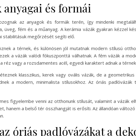
k anyagai és formái
zognak az anyagok és formák terén, így mindenki megtalál
a, üveg, fém és a műanyag. A kerámia vázák gyakran kézzel készü
 stabilitásuk megőrzését segíti elő.
znek a térnek, és különösen jól mutatnak modern stílusú otth
ezek a vázák valódi fókuszponttá válhatnak. A fém vázák a mode
ául a réz vagy a rozsdamentes acél, egyedi karaktert adnak a térnek
Léteznek klasszikus, kerek vagy ovális vázák, de a geometriku
dnek a modern, minimalista stílusokhoz. Az óriás padlóvázák 
es figyelembe venni az otthonunk stílusát, valamint a vázák el
t, hanem a belső tér összhangját is erősíti. Az állandóan változ
n.
az óriás padlóvázákat a de