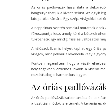
Az óriás padlóvázák használata a dekoráció
hangsúlyozhatjuk a kívánt stílust. Az egyik 
látogatók számára. Egy szép, virágokkal teli 
A nappaliban szintén remekül mutatnak ezek a
fókuszpontja lesz, amely köré a bútorok elre
tükrözhetik, így mindig friss és változatos m
A hálószobában is helyet kaphat egy óriás pa
virágok, mint például a levendula vagy a gyö
Fontos megemlíteni, hogy a vázák elhelyezé
helyiségekben érdemes inkább a kisebb mére
esztétikailag is harmonikus legyen.
Az óriás padlóvázák
Az óriás padlóvázák karbantartása és tisztí
a tisztítási módok is eltérnek. A kerámia és