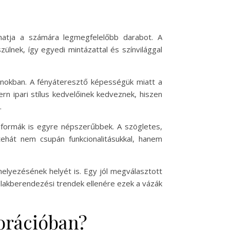
hatja a számára legmegfelelőbb darabot. A
lnek, így egyedi mintázattal és színvilággal
onokban. A fényáteresztő képességük miatt a
rn ipari stílus kedvelőinek kedveznek, hiszen
.
s formák is egyre népszerűbbek. A szögletes,
tehát nem csupán funkcionalitásukkal, hanem
helyezésének helyét is. Egy jól megválasztott
ó lakberendezési trendek ellenére ezek a vázák
korációban?