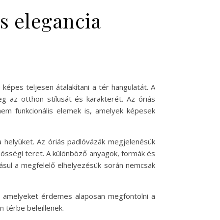
és elegancia
pes teljesen átalakítani a tér hangulatát. A
g az otthon stílusát és karakterét. Az óriás
nem funkcionális elemek is, amelyek képesek
a helyüket. Az óriás padlóvázák megjelenésük
zösségi teret. A különböző anyagok, formák és
dásul a megfelelő elhelyezésük során nemcsak
ak, amelyeket érdemes alaposan megfontolni a
n térbe beleillenek.