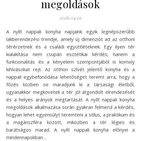
megoldások
2026.04.19.
A nyílt nappali konyha napjaink egyik legnépszerűbb
lakberendezési trendje, amely új dimenziót ad az otthoni
térérzetnek és a családi együttléteknek. Egy ilyen tér
kialakítása nem csupán esztétikai kérdés, hanem a
funkcionalitás és a kényelem szempontjából is komoly
kihívásokat rejt. Az otthon szívét jelentő konyha és a
nappali egybefonódása lehetőséget teremt arra, hogy a
főzés közben se maradjunk ki a társasági életből,
ugyanakkor megköveteli a tér jól átgondolt elrendezését
és a helyes arányok megtartását. A nyílt nappali konyha
megoldások alkalmazása során gyakran felmerül a kérdés,
hogyan lehet egyensúlyt teremteni a stílus, a praktikum és
a magánszféra között, miközben a tér légies és
barátságos marad. A nyílt nappali konyha előnyei a
mindennapokban…