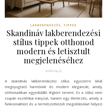
,
LAKBERENDEZÉS
TIPPEK
Skandináv lakberendezési
stílus tippek otthonod
modern és letisztult
megjelenéséhez
2026.04.25.
A skandináv lakberendezési stílus egyszerre kínál
megnyugtató harmóniát és modern eleganciát, amely
otthonunkban egyedülálló légkört teremt. Ez a stílus nem
csupán esztétikai irányzat, hanem egy életérzés, amely a
funkcionalitást és a természetközeli megoldásokat helyezi