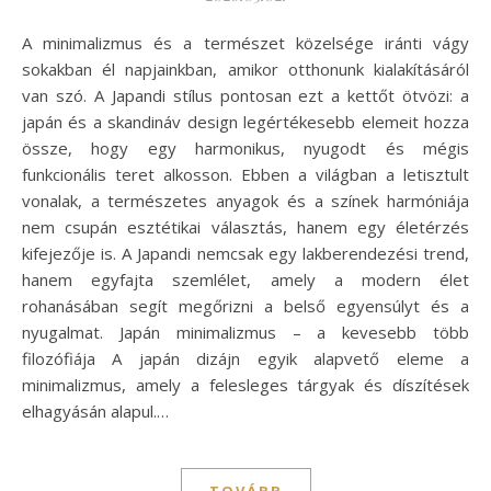
A minimalizmus és a természet közelsége iránti vágy
sokakban él napjainkban, amikor otthonunk kialakításáról
van szó. A Japandi stílus pontosan ezt a kettőt ötvözi: a
japán és a skandináv design legértékesebb elemeit hozza
össze, hogy egy harmonikus, nyugodt és mégis
funkcionális teret alkosson. Ebben a világban a letisztult
vonalak, a természetes anyagok és a színek harmóniája
nem csupán esztétikai választás, hanem egy életérzés
kifejezője is. A Japandi nemcsak egy lakberendezési trend,
hanem egyfajta szemlélet, amely a modern élet
rohanásában segít megőrizni a belső egyensúlyt és a
nyugalmat. Japán minimalizmus – a kevesebb több
filozófiája A japán dizájn egyik alapvető eleme a
minimalizmus, amely a felesleges tárgyak és díszítések
elhagyásán alapul.…
TOVÁBB