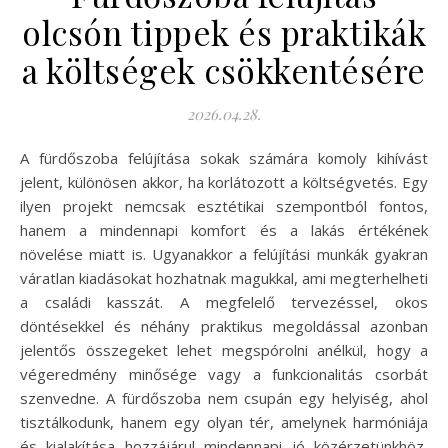
olcsón tippek és praktikák
a költségek csökkentésére
2026.04.28.
A fürdőszoba felújítása sokak számára komoly kihívást
jelent, különösen akkor, ha korlátozott a költségvetés. Egy
ilyen projekt nemcsak esztétikai szempontból fontos,
hanem a mindennapi komfort és a lakás értékének
növelése miatt is. Ugyanakkor a felújítási munkák gyakran
váratlan kiadásokat hozhatnak magukkal, ami megterhelheti
a családi kasszát. A megfelelő tervezéssel, okos
döntésekkel és néhány praktikus megoldással azonban
jelentős összegeket lehet megspórolni anélkül, hogy a
végeredmény minősége vagy a funkcionalitás csorbát
szenvedne. A fürdőszoba nem csupán egy helyiség, ahol
tisztálkodunk, hanem egy olyan tér, amelynek harmóniája
és kialakítása hozzájárul mindennapi jó közérzetünkhöz,