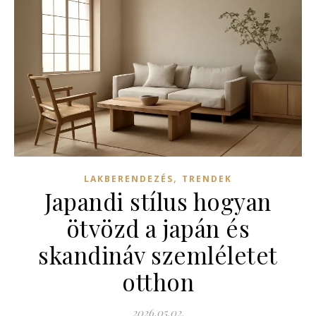
,
LAKBERENDEZÉS
TRENDEK
Japandi stílus hogyan
ötvözd a japán és
skandináv szemléletet
otthon
2026.05.02.