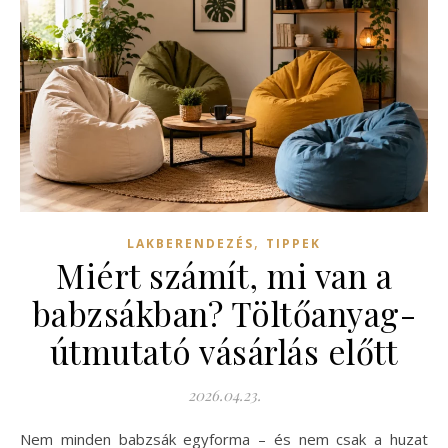
,
LAKBERENDEZÉS
TIPPEK
Miért számít, mi van a
babzsákban? Töltőanyag-
útmutató vásárlás előtt
2026.04.23.
Nem minden babzsák egyforma – és nem csak a huzat