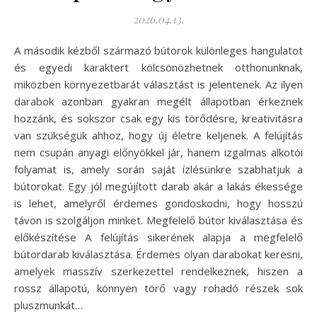
2026.04.13.
A második kézből származó bútorok különleges hangulatot
és egyedi karaktert kölcsönözhetnek otthonunknak,
miközben környezetbarát választást is jelentenek. Az ilyen
darabok azonban gyakran megélt állapotban érkeznek
hozzánk, és sokszor csak egy kis törődésre, kreativitásra
van szükségük ahhoz, hogy új életre keljenek. A felújítás
nem csupán anyagi előnyökkel jár, hanem izgalmas alkotói
folyamat is, amely során saját ízlésünkre szabhatjuk a
bútorokat. Egy jól megújított darab akár a lakás ékessége
is lehet, amelyről érdemes gondoskodni, hogy hosszú
távon is szolgáljon minket. Megfelelő bútor kiválasztása és
előkészítése A felújítás sikerének alapja a megfelelő
bútordarab kiválasztása. Érdemes olyan darabokat keresni,
amelyek masszív szerkezettel rendelkeznek, hiszen a
rossz állapotú, könnyen törő vagy rohadó részek sok
pluszmunkát…