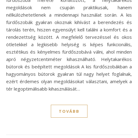
fürdőszoba mérete korlátozott, a helytakarékos
megoldások nem csupán praktikusak, hanem
nélkülözhetetlenek a mindennapi használat során. A kis
fürdőszobák gyakran okoznak kihívást a berendezés és
tárolás terén, hiszen egyensúlyt kell találni a komfort és a
rendezettség között. A megfelelő tervezéssel és okos
ötletekkel a legkisebb helyiség is képes funkcionális,
esztétikus és kényelmes fürdőszobává válni, ahol minden
apró négyzetcentiméter kihasználható. Helytakarékos
bútorok és beépített megoldások A kis fürdőszobákban a
hagyományos bútorok gyakran túl nagy helyet foglalnak,
ezért érdemes olyan megoldásokat választani, amelyek a
tér legoptimálisabb kihasználását…
TOVÁBB