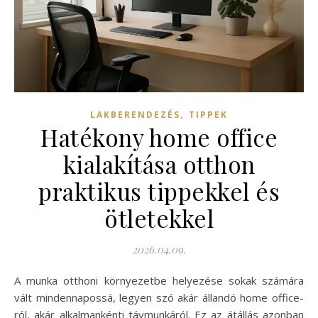
,
LAKBERENDEZÉS
TIPPEK
Hatékony home office
kialakítása otthon
praktikus tippekkel és
ötletekkel
2026.04.09.
A munka otthoni környezetbe helyezése sokak számára
vált mindennapossá, legyen szó akár állandó home office-
ról, akár alkalmankénti távmunkáról. Ez az átállás azonban