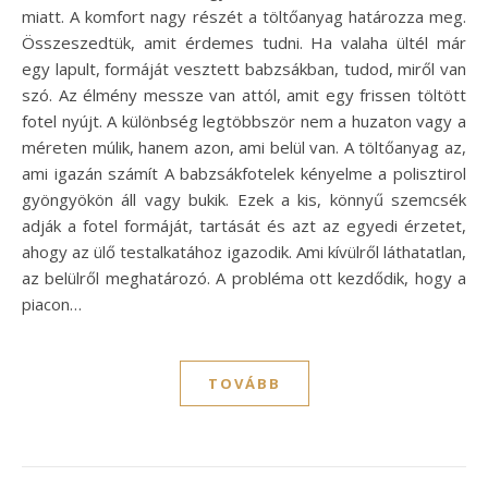
miatt. A komfort nagy részét a töltőanyag határozza meg.
Összeszedtük, amit érdemes tudni. Ha valaha ültél már
egy lapult, formáját vesztett babzsákban, tudod, miről van
szó. Az élmény messze van attól, amit egy frissen töltött
fotel nyújt. A különbség legtöbbször nem a huzaton vagy a
méreten múlik, hanem azon, ami belül van. A töltőanyag az,
ami igazán számít A babzsákfotelek kényelme a polisztirol
gyöngyökön áll vagy bukik. Ezek a kis, könnyű szemcsék
adják a fotel formáját, tartását és azt az egyedi érzetet,
ahogy az ülő testalkatához igazodik. Ami kívülről láthatatlan,
az belülről meghatározó. A probléma ott kezdődik, hogy a
piacon…
TOVÁBB