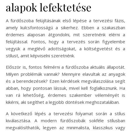
alapok lefektetése
A fürdőszoba felújításának első lépése a tervezési fázis,
amely kulcsfontosságú a sikerhez. Ebben a szakaszban
érdemes alaposan átgondolni, mit szeretnénk elérni a
felújítással. Fontos, hogy a tervezés során figyelembe
vegyük a meglévő adottságokat, a költségvetést és a
stílust, amit képviselni szeretnénk.
Először is, fontos felmérni a fürdőszoba aktuális állapotát.
Milyen problémák vannak? Mennyire elavultak az anyagok
és a berendezések? Ezen kérdések megválaszolása segít
abban, hogy pontosan lássuk, mivel kell foglalkoznunk. Ha
van rá lehetőség, érdemes szakember véleményét is
kikérni, aki segíthet a legjobb döntések meghozatalában.
A következő lépés a tervezési folyamat során a stílus
kiválasztása. A modern fürdőszobák sokféle stílusban
megvalósíthatók, legyen az minimalista, klasszikus vagy