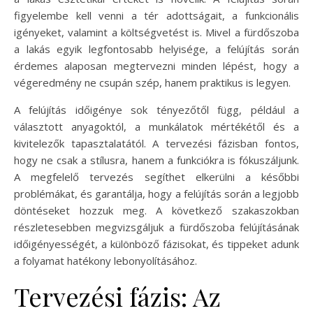
figyelembe kell venni a tér adottságait, a funkcionális
igényeket, valamint a költségvetést is. Mivel a fürdőszoba
a lakás egyik legfontosabb helyisége, a felújítás során
érdemes alaposan megtervezni minden lépést, hogy a
végeredmény ne csupán szép, hanem praktikus is legyen.
A felújítás időigénye sok tényezőtől függ, például a
választott anyagoktól, a munkálatok mértékétől és a
kivitelezők tapasztalatától. A tervezési fázisban fontos,
hogy ne csak a stílusra, hanem a funkciókra is fókuszáljunk.
A megfelelő tervezés segíthet elkerülni a későbbi
problémákat, és garantálja, hogy a felújítás során a legjobb
döntéseket hozzuk meg. A következő szakaszokban
részletesebben megvizsgáljuk a fürdőszoba felújításának
időigényességét, a különböző fázisokat, és tippeket adunk
a folyamat hatékony lebonyolításához.
Tervezési fázis: Az