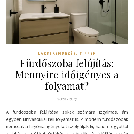
,
LAKBERENDEZÉS
TIPPEK
Fürdőszoba felújítás:
Mennyire időigényes a
folyamat?
2025.09.17.
A fürdőszoba felújítása sokak számára izgalmas, ám
egyben kihívásokkal teli folyamat is. A modern fürdőszobák
nemcsak a higiéniai igényeket szolgálják ki, hanem egyúttal
a lakás esztétikai értékét is növelik. A felújítás során