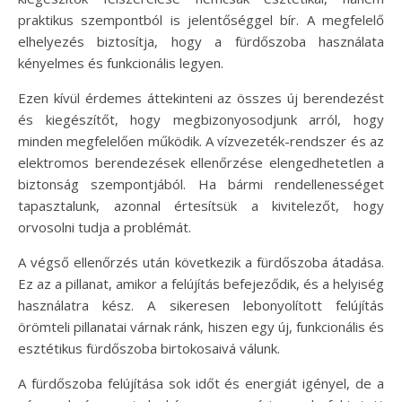
praktikus szempontból is jelentőséggel bír. A megfelelő
elhelyezés biztosítja, hogy a fürdőszoba használata
kényelmes és funkcionális legyen.
Ezen kívül érdemes áttekinteni az összes új berendezést
és kiegészítőt, hogy megbizonyosodjunk arról, hogy
minden megfelelően működik. A vízvezeték-rendszer és az
elektromos berendezések ellenőrzése elengedhetetlen a
biztonság szempontjából. Ha bármi rendellenességet
tapasztalunk, azonnal értesítsük a kivitelezőt, hogy
orvosolni tudja a problémát.
A végső ellenőrzés után következik a fürdőszoba átadása.
Ez az a pillanat, amikor a felújítás befejeződik, és a helyiség
használatra kész. A sikeresen lebonyolított felújítás
örömteli pillanatai várnak ránk, hiszen egy új, funkcionális és
esztétikus fürdőszoba birtokosaivá válunk.
A fürdőszoba felújítása sok időt és energiát igényel, de a