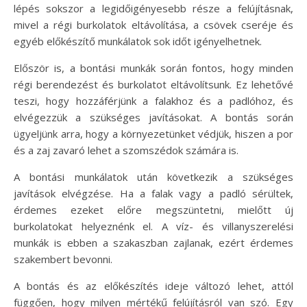
lépés sokszor a legidőigényesebb része a felújításnak,
mivel a régi burkolatok eltávolítása, a csövek cseréje és
egyéb előkészítő munkálatok sok időt igényelhetnek.
Először is, a bontási munkák során fontos, hogy minden
régi berendezést és burkolatot eltávolítsunk. Ez lehetővé
teszi, hogy hozzáférjünk a falakhoz és a padlóhoz, és
elvégezzük a szükséges javításokat. A bontás során
ügyeljünk arra, hogy a környezetünket védjük, hiszen a por
és a zaj zavaró lehet a szomszédok számára is.
A bontási munkálatok után következik a szükséges
javítások elvégzése. Ha a falak vagy a padló sérültek,
érdemes ezeket előre megszüntetni, mielőtt új
burkolatokat helyeznénk el. A víz- és villanyszerelési
munkák is ebben a szakaszban zajlanak, ezért érdemes
szakembert bevonni.
A bontás és az előkészítés ideje változó lehet, attól
függően, hogy milyen mértékű felújításról van szó. Egy