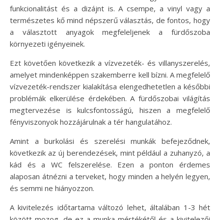
funkcionalitást és a dizájnt is. A csempe, a vinyl vagy a
természetes kő mind népszerű választás, de fontos, hogy
a választott anyagok megfeleljenek a fürdőszoba
környezeti igényeinek.
Ezt követően következik a vízvezeték- és villanyszerelés,
amelyet mindenképpen szakemberre kell bízni. A megfelelő
vízvezeték-rendszer kialakítása elengedhetetlen a későbbi
problémák elkerülése érdekében. A fürdőszobai világítás
megtervezése is kulcsfontosságú, hiszen a megfelelő
fényviszonyok hozzájárulnak a tér hangulatához.
Amint a burkolási és szerelési munkák befejeződnek,
következik az új berendezések, mint például a zuhanyzó, a
kád és a WC felszerelése. Ezen a ponton érdemes
alaposan átnézni a terveket, hogy minden a helyén legyen,
és semmi ne hiányozzon.
A kivitelezés időtartama változó lehet, általában 1-3 hét
között mozog, de ez a munka mértékétől és a kivitelezői