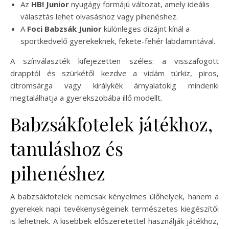
Az
HB! Junior
nyugágy formájú változat, amely ideális
választás lehet olvasáshoz vagy pihenéshez.
A
Foci Babzsák Junior
különleges dizájnt kínál a
sportkedvelő gyerekeknek, fekete-fehér labdamintával.
A színválaszték kifejezetten széles: a visszafogott
drapptól és szürkétől kezdve a vidám türkiz, piros,
citromsárga vagy királykék árnyalatokig mindenki
megtalálhatja a gyerekszobába illő modellt.
Babzsákfotelek játékhoz,
tanuláshoz és
pihenéshez
A babzsákfotelek nemcsak kényelmes ülőhelyek, hanem a
gyerekek napi tevékenységeinek természetes kiegészítői
is lehetnek. A kisebbek előszeretettel használják játékhoz,