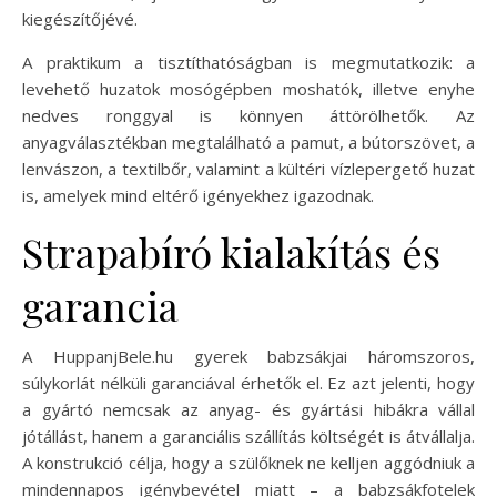
kiegészítőjévé.
A praktikum a tisztíthatóságban is megmutatkozik: a
levehető huzatok mosógépben moshatók, illetve enyhe
nedves ronggyal is könnyen áttörölhetők. Az
anyagválasztékban megtalálható a pamut, a bútorszövet, a
lenvászon, a textilbőr, valamint a kültéri vízlepergető huzat
is, amelyek mind eltérő igényekhez igazodnak.
Strapabíró kialakítás és
garancia
A HuppanjBele.hu gyerek babzsákjai háromszoros,
súlykorlát nélküli garanciával érhetők el. Ez azt jelenti, hogy
a gyártó nemcsak az anyag- és gyártási hibákra vállal
jótállást, hanem a garanciális szállítás költségét is átvállalja.
A konstrukció célja, hogy a szülőknek ne kelljen aggódniuk a
mindennapos igénybevétel miatt – a babzsákfotelek