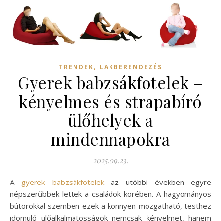
,
TRENDEK
LAKBERENDEZÉS
Gyerek babzsákfotelek –
kényelmes és strapabíró
ülőhelyek a
mindennapokra
2025.09.23.
A
gyerek babzsákfotelek
az utóbbi években egyre
népszerűbbek lettek a családok körében. A hagyományos
bútorokkal szemben ezek a könnyen mozgatható, testhez
idomuló ülőalkalmatosságok nemcsak kényelmet, hanem