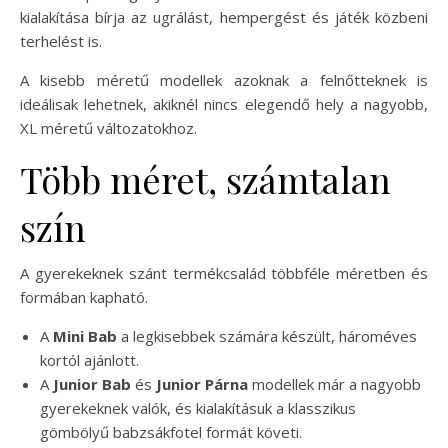
kialakítása bírja az ugrálást, hempergést és játék közbeni
terhelést is.
A kisebb méretű modellek azoknak a felnőtteknek is
ideálisak lehetnek, akiknél nincs elegendő hely a nagyobb,
XL méretű változatokhoz.
Több méret, számtalan
szín
A gyerekeknek szánt termékcsalád többféle méretben és
formában kapható.
A
Mini Bab
a legkisebbek számára készült, hároméves
kortól ajánlott.
A
Junior Bab
és
Junior Párna
modellek már a nagyobb
gyerekeknek valók, és kialakításuk a klasszikus
gömbölyű babzsákfotel formát követi.