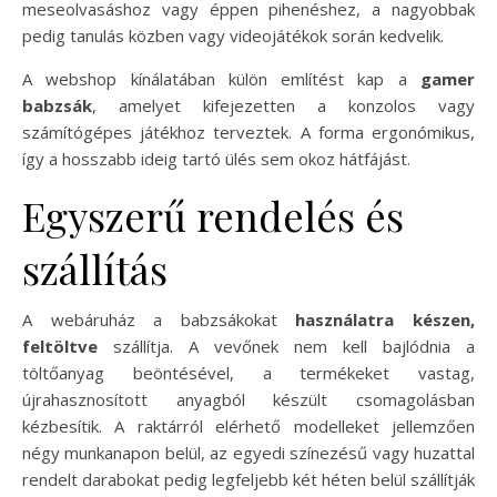
meseolvasáshoz vagy éppen pihenéshez, a nagyobbak
pedig tanulás közben vagy videojátékok során kedvelik.
A webshop kínálatában külön említést kap a
gamer
babzsák
, amelyet kifejezetten a konzolos vagy
számítógépes játékhoz terveztek. A forma ergonómikus,
így a hosszabb ideig tartó ülés sem okoz hátfájást.
Egyszerű rendelés és
szállítás
A webáruház a babzsákokat
használatra készen,
feltöltve
szállítja. A vevőnek nem kell bajlódnia a
töltőanyag beöntésével, a termékeket vastag,
újrahasznosított anyagból készült csomagolásban
kézbesítik. A raktárról elérhető modelleket jellemzően
négy munkanapon belül, az egyedi színezésű vagy huzattal
rendelt darabokat pedig legfeljebb két héten belül szállítják