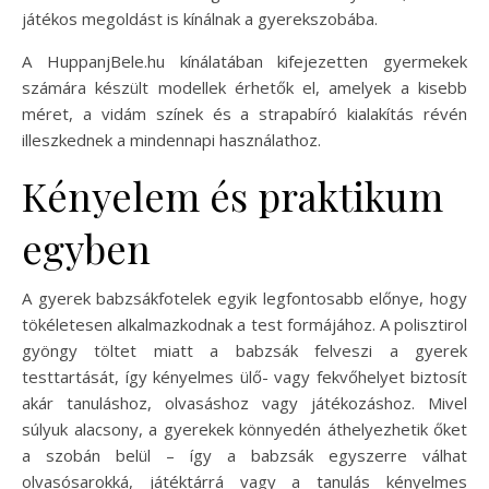
játékos megoldást is kínálnak a gyerekszobába.
A HuppanjBele.hu kínálatában kifejezetten gyermekek
számára készült modellek érhetők el, amelyek a kisebb
méret, a vidám színek és a strapabíró kialakítás révén
illeszkednek a mindennapi használathoz.
Kényelem és praktikum
egyben
A gyerek babzsákfotelek egyik legfontosabb előnye, hogy
tökéletesen alkalmazkodnak a test formájához. A polisztirol
gyöngy töltet miatt a babzsák felveszi a gyerek
testtartását, így kényelmes ülő- vagy fekvőhelyet biztosít
akár tanuláshoz, olvasáshoz vagy játékozáshoz. Mivel
súlyuk alacsony, a gyerekek könnyedén áthelyezhetik őket
a szobán belül – így a babzsák egyszerre válhat
olvasósarokká, játéktárrá vagy a tanulás kényelmes