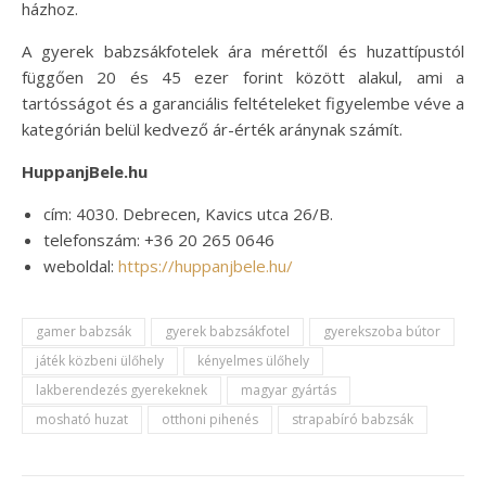
házhoz.
A gyerek babzsákfotelek ára mérettől és huzattípustól
függően 20 és 45 ezer forint között alakul, ami a
tartósságot és a garanciális feltételeket figyelembe véve a
kategórián belül kedvező ár-érték aránynak számít.
HuppanjBele.hu
cím: 4030. Debrecen, Kavics utca 26/B.
telefonszám: +36 20 265 0646
weboldal:
https://huppanjbele.hu/
gamer babzsák
gyerek babzsákfotel
gyerekszoba bútor
játék közbeni ülőhely
kényelmes ülőhely
lakberendezés gyerekeknek
magyar gyártás
mosható huzat
otthoni pihenés
strapabíró babzsák