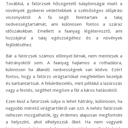
Továbbá, a fatörzsek hőszigetelő tulajdonságai miatt a
növények gyökerei védettebbek a szélsőséges időjárási
viszonyoktól. A fa segít fenntartani a talaj
nedvességtartalmát, ami különösen fontos a száraz
időszakokban. Emellett a faanyag légáteresztő, ami
hozzájárul a talaj egészségéhez és a növények
fejlődéséhez.
Bár a fatörzsek számos előnnyel bírnak, nem mentesek a
hátrányoktól sem. A faanyag hajlamos a rothadásra,
különösen ha állandó nedvességnek van kitéve. Ezért
fontos, hogy a fatörzs virágtartókat megfelelően kezeljük
és karbantartsuk. A felületkezelés, mint például a lazúrozás
vagy a festés, segíthet megóvni a fát a káros hatásoktól.
Ezen kívül a fatörzsek súlya is lehet hátrány, különösen, ha
nagyobb méretű virágtartókról van szó. A nehéz fatörzsek
nehezen mozgathatók, így érdemes alaposan megfontolni
a helyszínt, ahol elhelyezzük őket. Ha nem vagyunk