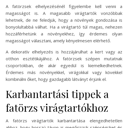
A fatörzsek elhelyezésénél figyelembe kell venni a
magasságot is. A magasabb virágtartók vonzóbbak
lehetnek, de ne feledjük, hogy a növények gondozása is
bonyolultabbá válhat. Ha a virágtartó túl magas, nehezen
hozzáférhetünk a növényekhez, így érdemes olyan
magasságot választani, amely kényelmesen elérhető.
A dekoratív elhelyezés is hozzájárulhat a kert vagy az
otthon esztétikájához. A fatörzsek szépen mutatnak
csoportokban, de akár egyedül is kiemelkedhetnek.
Érdemes más növényekkel, virágokkal vagy kövekkel
kombinálni őket, hogy gazdagabb látványt érjünk el.
Karbantartási tippek a
fatörzs virágtartókhoz
A fatörzs virágtartók karbantartása elengedhetetlen
ahhoz, hogy hosszú távon is megőrizzük szépségüket és