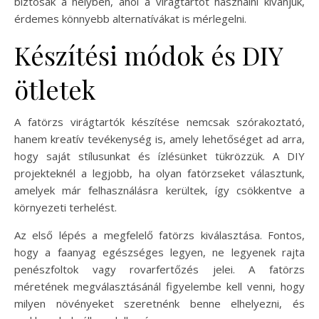
biztosak a helyben, ahol a virágtartót használni kívánjuk,
érdemes könnyebb alternatívákat is mérlegelni.
Készítési módok és DIY
ötletek
A fatörzs virágtartók készítése nemcsak szórakoztató,
hanem kreatív tevékenység is, amely lehetőséget ad arra,
hogy saját stílusunkat és ízlésünket tükrözzük. A DIY
projekteknél a legjobb, ha olyan fatörzseket választunk,
amelyek már felhasználásra kerültek, így csökkentve a
környezeti terhelést.
Az első lépés a megfelelő fatörzs kiválasztása. Fontos,
hogy a faanyag egészséges legyen, ne legyenek rajta
penészfoltok vagy rovarfertőzés jelei. A fatörzs
méretének megválasztásánál figyelembe kell venni, hogy
milyen növényeket szeretnénk benne elhelyezni, és