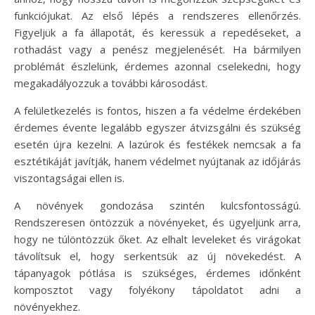
funkciójukat. Az első lépés a rendszeres ellenőrzés.
Figyeljük a fa állapotát, és keressük a repedéseket, a
rothadást vagy a penész megjelenését. Ha bármilyen
problémát észlelünk, érdemes azonnal cselekedni, hogy
megakadályozzuk a további károsodást.
A felületkezelés is fontos, hiszen a fa védelme érdekében
érdemes évente legalább egyszer átvizsgálni és szükség
esetén újra kezelni. A lazúrok és festékek nemcsak a fa
esztétikáját javítják, hanem védelmet nyújtanak az időjárás
viszontagságai ellen is.
A növények gondozása szintén kulcsfontosságú.
Rendszeresen öntözzük a növényeket, és ügyeljünk arra,
hogy ne túlöntözzük őket. Az elhalt leveleket és virágokat
távolítsuk el, hogy serkentsük az új növekedést. A
tápanyagok pótlása is szükséges, érdemes időnként
komposztot vagy folyékony tápoldatot adni a
növényekhez.