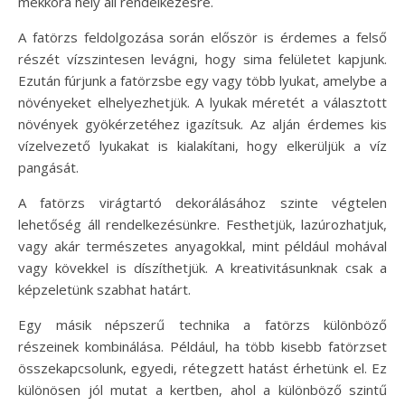
mekkora hely áll rendelkezésre.
A fatörzs feldolgozása során először is érdemes a felső
részét vízszintesen levágni, hogy sima felületet kapjunk.
Ezután fúrjunk a fatörzsbe egy vagy több lyukat, amelybe a
növényeket elhelyezhetjük. A lyukak méretét a választott
növények gyökérzetéhez igazítsuk. Az alján érdemes kis
vízelvezető lyukakat is kialakítani, hogy elkerüljük a víz
pangását.
A fatörzs virágtartó dekorálásához szinte végtelen
lehetőség áll rendelkezésünkre. Festhetjük, lazúrozhatjuk,
vagy akár természetes anyagokkal, mint például mohával
vagy kövekkel is díszíthetjük. A kreativitásunknak csak a
képzeletünk szabhat határt.
Egy másik népszerű technika a fatörzs különböző
részeinek kombinálása. Például, ha több kisebb fatörzset
összekapcsolunk, egyedi, rétegzett hatást érhetünk el. Ez
különösen jól mutat a kertben, ahol a különböző szintű