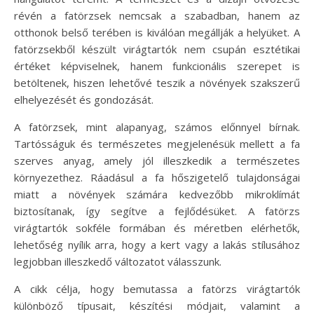
révén a fatörzsek nemcsak a szabadban, hanem az
otthonok belső terében is kiválóan megállják a helyüket. A
fatörzsekből készült virágtartók nem csupán esztétikai
értéket képviselnek, hanem funkcionális szerepet is
betöltenek, hiszen lehetővé teszik a növények szakszerű
elhelyezését és gondozását.
A fatörzsek, mint alapanyag, számos előnnyel bírnak.
Tartósságuk és természetes megjelenésük mellett a fa
szerves anyag, amely jól illeszkedik a természetes
környezethez. Ráadásul a fa hőszigetelő tulajdonságai
miatt a növények számára kedvezőbb mikroklímát
biztosítanak, így segítve a fejlődésüket. A fatörzs
virágtartók sokféle formában és méretben elérhetők,
lehetőség nyílik arra, hogy a kert vagy a lakás stílusához
legjobban illeszkedő változatot válasszunk.
A cikk célja, hogy bemutassa a fatörzs virágtartók
különböző típusait, készítési módjait, valamint a