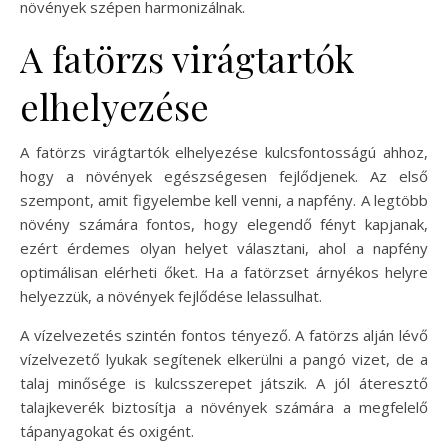
növények szépen harmonizálnak.
A fatörzs virágtartók
elhelyezése
A fatörzs virágtartók elhelyezése kulcsfontosságú ahhoz,
hogy a növények egészségesen fejlődjenek. Az első
szempont, amit figyelembe kell venni, a napfény. A legtöbb
növény számára fontos, hogy elegendő fényt kapjanak,
ezért érdemes olyan helyet választani, ahol a napfény
optimálisan elérheti őket. Ha a fatörzset árnyékos helyre
helyezzük, a növények fejlődése lelassulhat.
A vízelvezetés szintén fontos tényező. A fatörzs alján lévő
vízelvezető lyukak segítenek elkerülni a pangó vizet, de a
talaj minősége is kulcsszerepet játszik. A jól áteresztő
talajkeverék biztosítja a növények számára a megfelelő
tápanyagokat és oxigént.