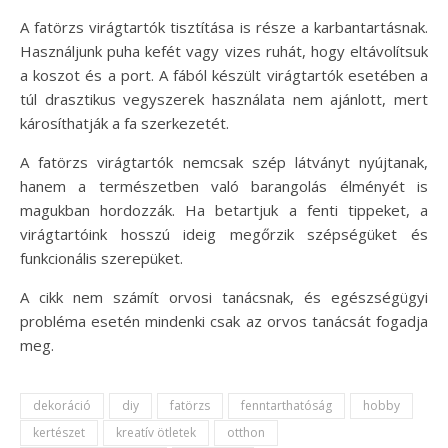
A fatörzs virágtartók tisztítása is része a karbantartásnak.
Használjunk puha kefét vagy vizes ruhát, hogy eltávolítsuk
a koszot és a port. A fából készült virágtartók esetében a
túl drasztikus vegyszerek használata nem ajánlott, mert
károsíthatják a fa szerkezetét.
A fatörzs virágtartók nemcsak szép látványt nyújtanak,
hanem a természetben való barangolás élményét is
magukban hordozzák. Ha betartjuk a fenti tippeket, a
virágtartóink hosszú ideig megőrzik szépségüket és
funkcionális szerepüket.
A cikk nem számít orvosi tanácsnak, és egészségügyi
probléma esetén mindenki csak az orvos tanácsát fogadja
meg.
dekoráció
diy
fatörzs
fenntarthatóság
hobby
kertészet
kreatív ötletek
otthon