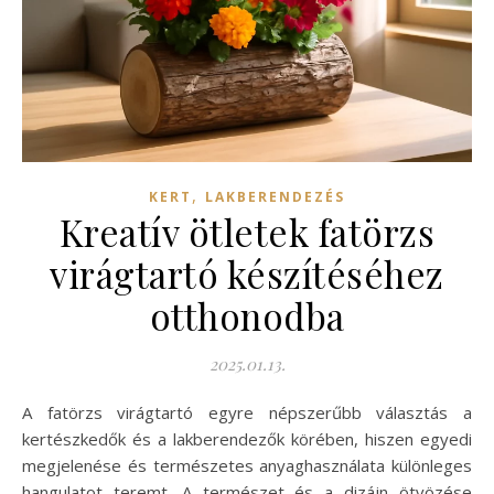
,
KERT
LAKBERENDEZÉS
Kreatív ötletek fatörzs
virágtartó készítéséhez
otthonodba
2025.01.13.
A fatörzs virágtartó egyre népszerűbb választás a
kertészkedők és a lakberendezők körében, hiszen egyedi
megjelenése és természetes anyaghasználata különleges
hangulatot teremt. A természet és a dizájn ötvözése