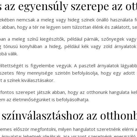
 az egyensúly szerepe az o
dekében nemcsak a meleg vagy hideg színek önálló használata 
abban, hogy a tér ne legyen sem túlzottan élénk és zaklatott, se
liban a meleg színű kiegészítők, például párnák, szőnyegek va
g tónusú konyhában a hideg, például kék vagy zöld árnyalatok
bá válik.
lítettségét is figyelembe vegyük. A pasztell árnyalatok lágyabb 
szetes fény mennyisége szintén befolyásolja, hogy egy adott 
 a színek kiválasztásakor.
 fontos szerepet játszik abban, hogy az otthonunk hangulata ke
em az életminőségünket is befolyásolhatja.
 színválasztáshoz az otthon
emes először megfontolni, milyen hangulatot szeretnénk elérni 
d árnyalatai lehetnek ideálisak. Ha viszont szeretnénk energizá