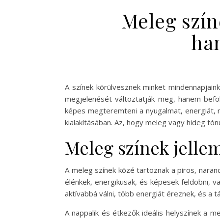
Meleg szín
han
A színek körülvesznek minket mindennapjain
megjelenését változtatják meg, hanem befoly
képes megteremteni a nyugalmat, energiát, m
kialakításában. Az, hogy meleg vagy hideg tó
Meleg színek jellem
A meleg színek közé tartoznak a piros, naranc
élénkek, energikusak, és képesek feldobni, 
aktívabbá válni, több energiát éreznek, és a t
A nappalik és étkezők ideális helyszínek a m