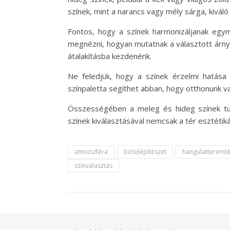
színek, mint a narancs vagy mély sárga, kiváló
Fontos, hogy a színek harmonizáljanak egymá
megnézni, hogyan mutatnak a választott árnyal
átalakításba kezdenénk.
Ne feledjük, hogy a színek érzelmi hatása 
színpaletta segíthet abban, hogy otthonunk va
Összességében a meleg és hideg színek tuda
színek kiválasztásával nemcsak a tér esztétiká
atmoszféra
belsőépítészet
hangulatteremt
színválasztás