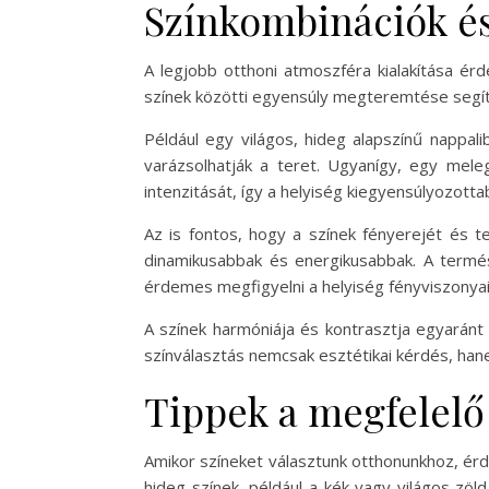
Színkombinációk és
A legjobb otthoni atmoszféra kialakítása ér
színek közötti egyensúly megteremtése segít 
Például egy világos, hideg alapszínű nappa
varázsolhatják a teret. Ugyanígy, egy mele
intenzitását, így a helyiség kiegyensúlyozottab
Az is fontos, hogy a színek fényerejét és te
dinamikusabbak és energikusabbak. A termé
érdemes megfigyelni a helyiség fényviszonyait
A színek harmóniája és kontrasztja egyaránt
színválasztás nemcsak esztétikai kérdés, han
Tippek a megfelelő
Amikor színeket választunk otthonunkhoz, érd
hideg színek, például a kék vagy világos zöl