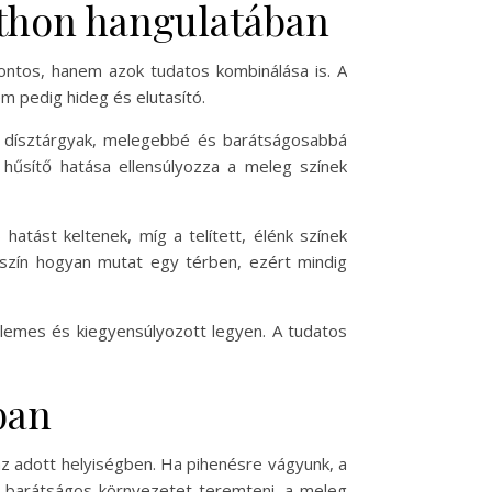
tthon hangulatában
fontos, hanem azok tudatos kombinálása is. A
m pedig hideg és elutasító.
gy dísztárgyak, melegebbé és barátságosabbá
 hűsítő hatása ellensúlyozza a meleg színek
hatást keltenek, míg a telített, élénk színek
szín hogyan mutat egy térben, ezért mindig
llemes és kiegyensúlyozott legyen. A tudatos
ban
az adott helyiségben. Ha pihenésre vágyunk, a
ló, barátságos környezetet teremteni, a meleg