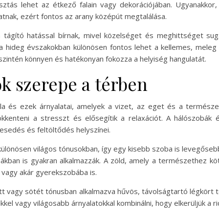
asztás lehet az étkező falain vagy dekorációjában. Ugyanakkor,
tnak, ezért fontos az arany középút megtalálása.
n tágító hatással bírnak, mivel közelséget és meghittséget su
 hideg évszakokban különösen fontos lehet a kellemes, meleg 
szintén könnyen és hatékonyan fokozza a helyiség hangulatát.
ok szerepe a térben
lila és ezek árnyalatai, amelyek a vizet, az eget és a természe
kkenteni a stresszt és elősegítik a relaxációt. A hálószobák 
esedés és feltöltődés helyszínei.
t, különösen világos tónusokban, így egy kisebb szoba is levegőseb
bákban is gyakran alkalmazzák. A zöld, amely a természethez kö
e vagy akár gyerekszobába is.
zott vagy sötét tónusban alkalmazva hűvös, távolságtartó légkör
kel vagy világosabb árnyalatokkal kombinálni, hogy elkerüljük a ri