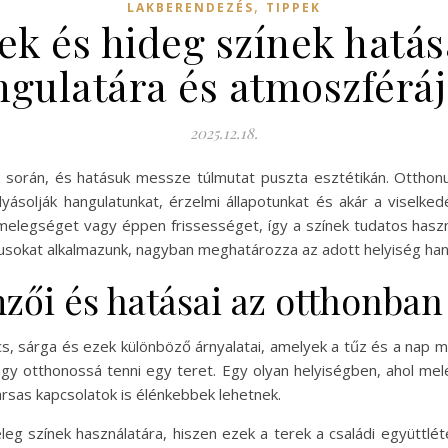
,
LAKBERENDEZÉS
TIPPEK
ek és hideg színek hatás
gulatára és atmoszférá
2025.12.18.
k során, és hatásuk messze túlmutat puszta esztétikán. Otthon
ásolják hangulatunkat, érzelmi állapotunkat és akár a viselkedé
elegséget vagy éppen frissességet, így a színek tudatos hasz
nusokat alkalmazunk, nagyban meghatározza az adott helyiség hang
zői és hatásai az otthonban
s, sárga és ezek különböző árnyalatai, amelyek a tűz és a nap m
vagy otthonossá tenni egy teret. Egy olyan helyiségben, ahol me
ársas kapcsolatok is élénkebbek lehetnek.
eleg színek használatára, hiszen ezek a terek a családi együttl