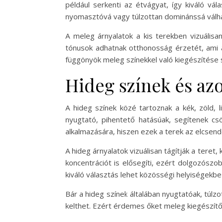
például serkenti az étvágyat, így kiváló vál
nyomasztóvá vagy túlzottan dominánssá válha
A meleg árnyalatok a kis terekben vizuálisa
tónusok adhatnak otthonosság érzetét, ami a
függönyök meleg színekkel való kiegészítése 
Hideg színek és az
A hideg színek közé tartoznak a kék, zöld, 
nyugtató, pihentető hatásúak, segítenek csö
alkalmazására, hiszen ezek a terek az elcsend
A hideg árnyalatok vizuálisan tágítják a tere
koncentrációt is elősegíti, ezért dolgozószo
kiváló választás lehet közösségi helyiségekb
Bár a hideg színek általában nyugtatóak, túl
kelthet. Ezért érdemes őket meleg kiegészítők