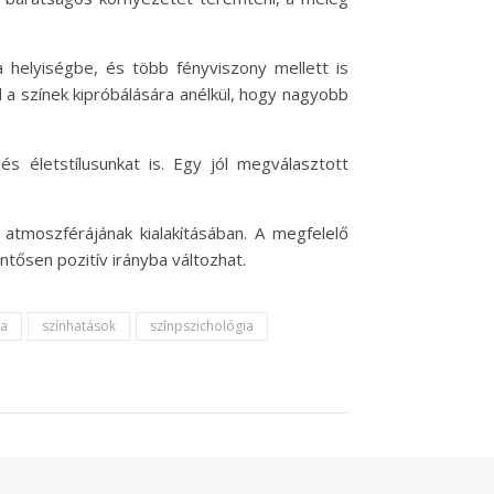
a helyiségbe, és több fényviszony mellett is
d a színek kipróbálására anélkül, hogy nagyobb
s életstílusunkat is. Egy jól megválasztott
atmoszférájának kialakításában. A megfelelő
ntősen pozitív irányba változhat.
ta
színhatások
színpszichológia