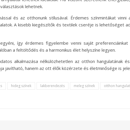
 választások lehetnek.
ssal és az otthonunk stílusával. Érdemes színmintákat vinni 
atok. A kisebb kiegészítők és textilek cseréje is lehetőséget a
egyéni, így érdemes figyelembe venni saját preferenciáinkat é
lóban a feltöltődés és a harmonikus élet helyszíne legyen.
tos alkalmazása nélkülözhetetlen az otthon hangulatának és 
ja javítható, hanem az ott élők közérzete és életminősége is jele
és
hideg színek
lakberendezés
meleg színek
otthon hangula