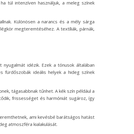
 ha túl intenzíven használjuk, a meleg színek
gallnak. Különösen a narancs és a mély sárga
légkör megteremtéséhez. A textíliák, párnák,
t nyugalmát idézik. Ezek a tónusok általában
és fürdőszobák ideális helyek a hideg színek
bnek, tágasabbnak tűnhet. A kék szín például a
tődik, frissességet és harmóniát sugároz, így
t teremthetnek, ami kevésbé barátságos hatást
deg atmoszféra kialakulását.