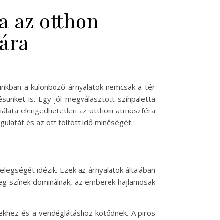
a az otthon
jára
unkban a különböző árnyalatok nemcsak a tér
sünket is. Egy jól megválasztott színpaletta
nálata elengedhetetlen az otthoni atmoszféra
ulatát és az ott töltött idő minőségét.
elegségét idézik. Ezek az árnyalatok általában
leg színek dominálnak, az emberek hajlamosak
étekhez és a vendéglátáshoz kötődnek. A piros