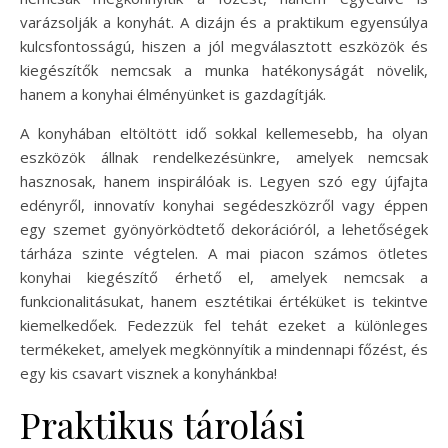
varázsolják a konyhát. A dizájn és a praktikum egyensúlya
kulcsfontosságú, hiszen a jól megválasztott eszközök és
kiegészítők nemcsak a munka hatékonyságát növelik,
hanem a konyhai élményünket is gazdagítják.
A konyhában eltöltött idő sokkal kellemesebb, ha olyan
eszközök állnak rendelkezésünkre, amelyek nemcsak
hasznosak, hanem inspirálóak is. Legyen szó egy újfajta
edényről, innovatív konyhai segédeszközről vagy éppen
egy szemet gyönyörködtető dekorációról, a lehetőségek
tárháza szinte végtelen. A mai piacon számos ötletes
konyhai kiegészítő érhető el, amelyek nemcsak a
funkcionalitásukat, hanem esztétikai értéküket is tekintve
kiemelkedőek. Fedezzük fel tehát ezeket a különleges
termékeket, amelyek megkönnyítik a mindennapi főzést, és
egy kis csavart visznek a konyhánkba!
Praktikus tárolási