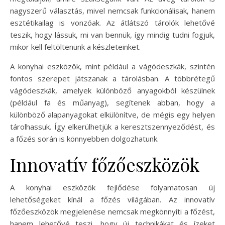
nagyszerű választás, mivel nemcsak funkcionálisak, hanem
esztétikailag is vonzóak. Az átlátszó tárolók lehetővé
teszik, hogy lássuk, mi van bennük, így mindig tudni fogjuk,
mikor kell feltöltenünk a készleteinket.
A konyhai eszközök, mint például a vágódeszkák, szintén
fontos szerepet játszanak a tárolásban. A többrétegű
vágódeszkák, amelyek különböző anyagokból készülnek
(például fa és műanyag), segítenek abban, hogy a
különböző alapanyagokat elkülönítve, de mégis egy helyen
tárolhassuk. Így elkerülhetjük a keresztszennyeződést, és
a főzés során is könnyebben dolgozhatunk.
Innovatív főzőeszközök
A konyhai eszközök fejlődése folyamatosan új
lehetőségeket kínál a főzés világában. Az innovatív
főzőeszközök megjelenése nemcsak megkönnyíti a főzést,
hanem lehetővé teszi, hogy új technikákat és ízeket