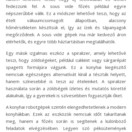
fedezzünk fel. A sous vide főzés például egyre
népszerűbbé válik. Ez a módszer lehetővé teszi, hogy az
ételt vákuumcsomagolt állapotban, alacsony
hőmérsékleten készítsük el, így az ízek és tápanyagok
megőrződnek. A sous vide gépek ma már kedvező áron
elérhetők, és egyre több háztartásban megtalálhatók.
Egy másik izgalmas eszköz a spiralizer, amely lehetővé
teszi, hogy zöldségeket, például cukkinit vagy sárgarépát
spagetti formájúra vágjunk. Ez a konyhai kiegészítő
nemcsak egészséges alternatívát kínál a tészták helyett,
hanem színesebbé is teszi az ételeinket. A spiralizer
használata során a zöldségek ízletes és mutatós köretté
alakulnak, így a gyerekek is szívesebben fogyasztják őket.
A konyhai robotgépek szintén elengedhetetlenek a modern
konyhákban. Ezek az eszközök nemcsak időt takarítanak
meg, hanem a főzés során is segítenek a különböző
feladatok elvégzésében. Legyen szó péksütemények