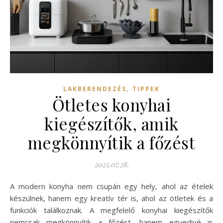
,
LAKBERENDEZÉS
TIPPEK
Ötletes konyhai
kiegészítők, amik
megkönnyítik a főzést
2025.07.28.
A modern konyha nem csupán egy hely, ahol az ételek
készülnek, hanem egy kreatív tér is, ahol az ötletek és a
funkciók találkoznak. A megfelelő konyhai kiegészítők
nemcsak megkönnyítik a főzést, hanem egyedivé is