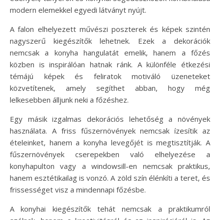
modern elemekkel egyedi látványt nyújt.
A falon elhelyezett művészi poszterek és képek szintén
nagyszerű kiegészítők lehetnek. Ezek a dekorációk
nemcsak a konyha hangulatát emelik, hanem a főzés
közben is inspirálóan hatnak ránk. A különféle étkezési
témájú képek és feliratok motiváló üzeneteket
közvetítenek, amely segíthet abban, hogy még
lelkesebben álljunk neki a főzéshez.
Egy másik izgalmas dekorációs lehetőség a növények
használata. A friss fűszernövények nemcsak ízesítik az
ételeinket, hanem a konyha levegőjét is megtisztítják. A
fűszernövények cserepekben való elhelyezése a
konyhapulton vagy a windowsill-en nemcsak praktikus,
hanem esztétikailag is vonzó. A zöld szín élénkíti a teret, és
frissességet visz a mindennapi főzésbe.
A konyhai kiegészítők tehát nemcsak a praktikumról