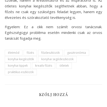
szólnak, hanem a kreativitásról és az inspirációról is. Az
ötletes konyhai kiegészítők segíthetnek abban, hogy a
főzés ne csak egy szükséges feladat legyen, hanem egy
élvezetes és szórakoztató tevékenység is.
Figyelem: Ez a cikk nem számít orvosi tanácsnak.
Egészségügyi probléma esetén mindenki csak az orvos
tanácsát fogadja meg.
életmód
főzés
főzőeszközök
gasztronómia
konyhai kiegészítők
konyhai segédeszközök
konyhai tippek
kreatív főzés
ötletek
praktikus eszközök
SZÓLJ HOZZÁ