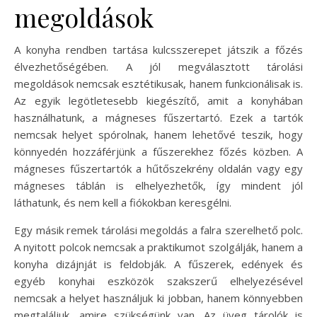
megoldások
A konyha rendben tartása kulcsszerepet játszik a főzés
élvezhetőségében. A jól megválasztott tárolási
megoldások nemcsak esztétikusak, hanem funkcionálisak is.
Az egyik legötletesebb kiegészítő, amit a konyhában
használhatunk, a mágneses fűszertartó. Ezek a tartók
nemcsak helyet spórolnak, hanem lehetővé teszik, hogy
könnyedén hozzáférjünk a fűszerekhez főzés közben. A
mágneses fűszertartók a hűtőszekrény oldalán vagy egy
mágneses táblán is elhelyezhetők, így mindent jól
láthatunk, és nem kell a fiókokban keresgélni.
Egy másik remek tárolási megoldás a falra szerelhető polc.
A nyitott polcok nemcsak a praktikumot szolgálják, hanem a
konyha dizájnját is feldobják. A fűszerek, edények és
egyéb konyhai eszközök szakszerű elhelyezésével
nemcsak a helyet használjuk ki jobban, hanem könnyebben
megtaláljuk, amire szükségünk van. Az üveg tárolók is