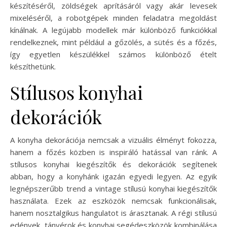
készítéséről, zöldségek aprításáról vagy akár levesek
mixeléséről, a robotgépek minden feladatra megoldást
kínálnak. A legújabb modellek már különböző funkciókkal
rendelkeznek, mint például a gőzölés, a sütés és a főzés,
így egyetlen készülékkel számos különböző ételt
készíthetünk.
Stílusos konyhai
dekorációk
A konyha dekorációja nemcsak a vizuális élményt fokozza,
hanem a főzés közben is inspiráló hatással van ránk. A
stílusos konyhai kiegészítők és dekorációk segítenek
abban, hogy a konyhánk igazán egyedi legyen. Az egyik
legnépszerűbb trend a vintage stílusú konyhai kiegészítők
használata. Ezek az eszközök nemcsak funkcionálisak,
hanem nosztalgikus hangulatot is árasztanak. A régi stílusú
edények, tányérok és konyhai segédeszközök kombinálása