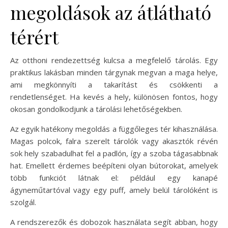
megoldások az átlátható
térért
Az otthoni rendezettség kulcsa a megfelelő tárolás. Egy
praktikus lakásban minden tárgynak megvan a maga helye,
ami megkönnyíti a takarítást és csökkenti a
rendetlenséget. Ha kevés a hely, különösen fontos, hogy
okosan gondolkodjunk a tárolási lehetőségekben.
Az egyik hatékony megoldás a függőleges tér kihasználása.
Magas polcok, falra szerelt tárolók vagy akasztók révén
sok hely szabadulhat fel a padlón, így a szoba tágasabbnak
hat. Emellett érdemes beépíteni olyan bútorokat, amelyek
több funkciót látnak el: például egy kanapé
ágyneműtartóval vagy egy puff, amely belül tárolóként is
szolgál.
A rendszerezők és dobozok használata segít abban, hogy