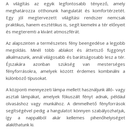
A világítás az egyik legfontosabb tényező, amely
meghatározza otthonunk hangulatát és komfortérzetét.
Egy jól megtervezett világítási rendszer nemcsak
praktikus, hanem esztétikus is, segít kiemelni a tér előnyeit
és megteremti a kívánt atmoszférát.
Az alapszinten a természetes fény beengedése a legjobb
megoldás. Minél több ablakot és áttetsző függönyt
alkalmazunk, annál világosabb és barátságosabb lesz a tér.
Éjszakára azonban szükség van mesterséges
fényforrásokra, amelyek között érdemes kombinálni a
különböző típusokat.
A központi mennyezeti lámpa mellett használjunk álló- vagy
asztali lámpákat, amelyek fókuszált fényt adnak, például
olvasáshoz vagy munkához. A dimmelhető fényforrások
segítségével pedig a hangulatot könnyen szabályozhatjuk,
így a nappaliból akár kellemes pihenőhelyiséget
alakíthatunk ki.