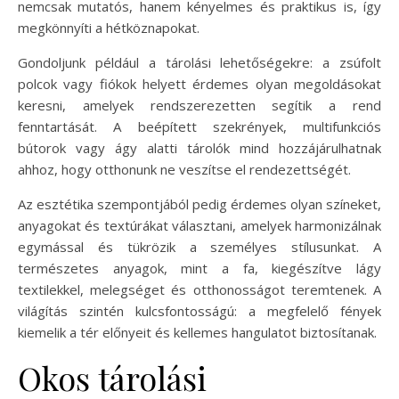
nemcsak mutatós, hanem kényelmes és praktikus is, így
megkönnyíti a hétköznapokat.
Gondoljunk például a tárolási lehetőségekre: a zsúfolt
polcok vagy fiókok helyett érdemes olyan megoldásokat
keresni, amelyek rendszerezetten segítik a rend
fenntartását. A beépített szekrények, multifunkciós
bútorok vagy ágy alatti tárolók mind hozzájárulhatnak
ahhoz, hogy otthonunk ne veszítse el rendezettségét.
Az esztétika szempontjából pedig érdemes olyan színeket,
anyagokat és textúrákat választani, amelyek harmonizálnak
egymással és tükrözik a személyes stílusunkat. A
természetes anyagok, mint a fa, kiegészítve lágy
textilekkel, melegséget és otthonosságot teremtenek. A
világítás szintén kulcsfontosságú: a megfelelő fények
kiemelik a tér előnyeit és kellemes hangulatot biztosítanak.
Okos tárolási