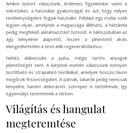
Amikor bútort választunk, érdemes figyelembe venni a
méreteket, a használat gyakoriságát és azt, hogy milyen
tevékenységekre fogjuk használni. Például egy irodai szék
legyen olyan, amelynek a magassága állítható, a háttámla
pedig megfelelő alátámasztást biztosít. A hálószobában az
ágy kényelme alapvető, hiszen a pihentető alvás
elengedhetetlen a testi-lelki regenerálódáshoz.
Nehéz alábecsülni a puha, mégis tartós anyagok
jelentőségét sem. A kárpitok esetén válasszunk könnyen
tisztítható és strapabíró textíliákat, amelyek hosszú távon
megőrzik frissességüket. A párnák, takarók pedig nemcsak
kényelmi, hanem dekorációs szerepet is betöltenek, így
egyensúlyt teremtenek a térben.
Világítás és hangulat
megteremtése