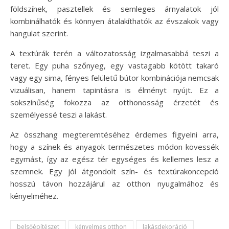
földszínek, pasztellek és semleges árnyalatok jól
kombinálhatók és könnyen átalakíthatók az évszakok vagy
hangulat szerint.
A textúrák terén a változatosság izgalmasabbá teszi a
teret. Egy puha szőnyeg, egy vastagabb kötött takaró
vagy egy sima, fényes felületű bútor kombinációja nemcsak
vizuálisan, hanem tapintásra is élményt nyújt. Ez a
sokszínűség fokozza az otthonosság érzetét és
személyessé teszi a lakást.
Az összhang megteremtéséhez érdemes figyelni arra,
hogy a színek és anyagok természetes módon kövessék
egymást, így az egész tér egységes és kellemes lesz a
szemnek. Egy jól átgondolt szín- és textúrakoncepció
hosszú távon hozzájárul az otthon nyugalmához és
kényelméhez.
belsőépítészet
kényelmes otthon
lakásdekoráció