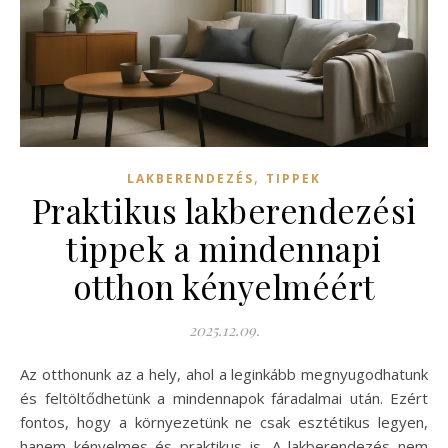
,
LAKBERENDEZÉS
TIPPEK
Praktikus lakberendezési
tippek a mindennapi
otthon kényelméért
2025.12.09.
Az otthonunk az a hely, ahol a leginkább megnyugodhatunk
és feltöltődhetünk a mindennapok fáradalmai után. Ezért
fontos, hogy a környezetünk ne csak esztétikus legyen,
hanem kényelmes és praktikus is. A lakberendezés nem