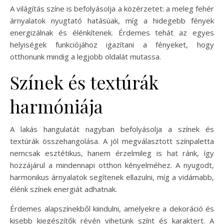
A világítás színe is befolyásolja a közérzetet: a meleg fehér
árnyalatok nyugtató hatásúak, míg a hidegebb fények
energizálnak és élénkítenek. Érdemes tehát az egyes
helyiségek funkciójához igazítani a fényeket, hogy
otthonunk mindig a legjobb oldalát mutassa.
Színek és textúrák
harmóniája
A lakás hangulatát nagyban befolyásolja a színek és
textúrák összehangolása. A jól megválasztott színpaletta
nemcsak esztétikus, hanem érzelmileg is hat ránk, így
hozzájárul a mindennapi otthon kényelméhez. A nyugodt,
harmonikus árnyalatok segítenek ellazulni, míg a vidámabb,
élénk színek energiát adhatnak.
Érdemes alapszínekből kiindulni, amelyekre a dekoráció és
kisebb kiegészítők révén vihetünk színt és karaktert. A