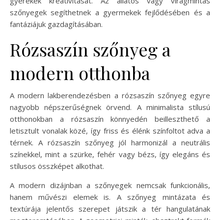
gyerekek kreativitását. Az állatos vagy virágmintás
szőnyegek segíthetnek a gyermekek fejlődésében és a
fantáziájuk gazdagításában.
Rózsaszín szőnyeg a
modern otthonba
A modern lakberendezésben a rózsaszín szőnyeg egyre
nagyobb népszerűségnek örvend. A minimalista stílusú
otthonokban a rózsaszín könnyedén beilleszthető a
letisztult vonalak közé, így friss és élénk színfoltot adva a
térnek. A rózsaszín szőnyeg jól harmonizál a neutrális
színekkel, mint a szürke, fehér vagy bézs, így elegáns és
stílusos összképet alkothat.
A modern dizájnban a szőnyegek nemcsak funkcionális,
hanem művészi elemek is. A szőnyeg mintázata és
textúrája jelentős szerepet játszik a tér hangulatának