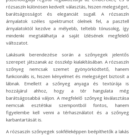
rózsaszín különösen kedvelt választás, hiszen melegséget,
barátságosságot és eleganciát sugall. A rózsaszín
árnyalatok széles spektrumot ölelnek fel, a pasztell
árnyalatoktól kezdve a mélyebb, teltebb tónusokig, így
mindenki megtalálhatja a saját ízlésének megfelelő
változatot.
Lakásunk berendezése során a szőnyegek jelentős
szerepet játszanak az összkép kialakításában. A rózsaszín
szőnyeg nemcsak szemet gyönyörködtető, hanem
funkcionális is, hiszen kényelmet és melegséget biztosít a
lábnak. Emellett a szőnyeg anyaga és textúrája is
hozzájárul ahhoz, hogy a tér hangulata még
barátságosabbá váljon. A megfelelő szőnyeg kiválasztása
nemcsak esztétikai szempontból fontos, hanem
figyelembe kell venni a térhasználatot és a szőnyeg
karbantartását is.
A rózsaszín szőnyegek sokféleképpen beépíthetők a lakás