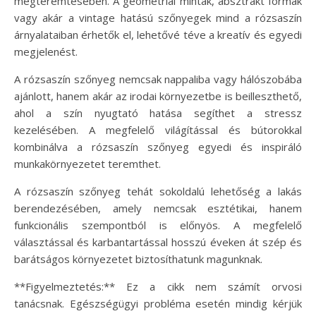
megteremtésében. A geometriai minták, absztrakt formák
vagy akár a vintage hatású szőnyegek mind a rózsaszín
árnyalataiban érhetők el, lehetővé téve a kreatív és egyedi
megjelenést.
A rózsaszín szőnyeg nemcsak nappaliba vagy hálószobába
ajánlott, hanem akár az irodai környezetbe is beilleszthető,
ahol a szín nyugtató hatása segíthet a stressz
kezelésében. A megfelelő világítással és bútorokkal
kombinálva a rózsaszín szőnyeg egyedi és inspiráló
munkakörnyezetet teremthet.
A rózsaszín szőnyeg tehát sokoldalú lehetőség a lakás
berendezésében, amely nemcsak esztétikai, hanem
funkcionális szempontból is előnyös. A megfelelő
választással és karbantartással hosszú éveken át szép és
barátságos környezetet biztosíthatunk magunknak.
**Figyelmeztetés:** Ez a cikk nem számít orvosi
tanácsnak. Egészségügyi probléma esetén mindig kérjük