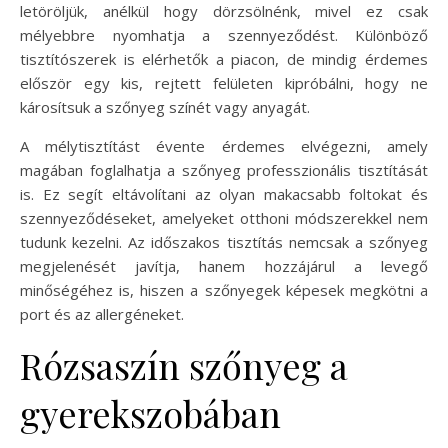
letöröljük, anélkül hogy dörzsölnénk, mivel ez csak
mélyebbre nyomhatja a szennyeződést. Különböző
tisztítószerek is elérhetők a piacon, de mindig érdemes
először egy kis, rejtett felületen kipróbálni, hogy ne
károsítsuk a szőnyeg színét vagy anyagát.
A mélytisztítást évente érdemes elvégezni, amely
magában foglalhatja a szőnyeg professzionális tisztítását
is. Ez segít eltávolítani az olyan makacsabb foltokat és
szennyeződéseket, amelyeket otthoni módszerekkel nem
tudunk kezelni. Az időszakos tisztítás nemcsak a szőnyeg
megjelenését javítja, hanem hozzájárul a levegő
minőségéhez is, hiszen a szőnyegek képesek megkötni a
port és az allergéneket.
Rózsaszín szőnyeg a
gyerekszobában