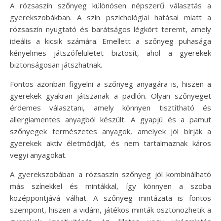
A rózsaszín szőnyeg különösen népszerű választás a
gyerekszobákban. A szín pszichológiai hatásai miatt a
rózsaszín nyugtató és barátságos légkört teremt, amely
ideális a kicsik számára. Emellett a szőnyeg puhasága
kényelmes játszófelületet biztosít, ahol a gyerekek
biztonságosan játszhatnak.
Fontos azonban figyelni a szőnyeg anyagára is, hiszen a
gyerekek gyakran játszanak a padlón. Olyan szőnyeget
érdemes választani, amely könnyen tisztítható és
allergiamentes anyagból készült. A gyapjú és a pamut
szőnyegek természetes anyagok, amelyek jól bírják a
gyerekek aktív életmódját, és nem tartalmaznak káros
vegyi anyagokat.
A gyerekszobában a rózsaszín szőnyeg jól kombinálható
más színekkel és mintákkal, így könnyen a szoba
középpontjává válhat. A szőnyeg mintázata is fontos
szempont, hiszen a vidám, játékos minták ösztönözhetik a