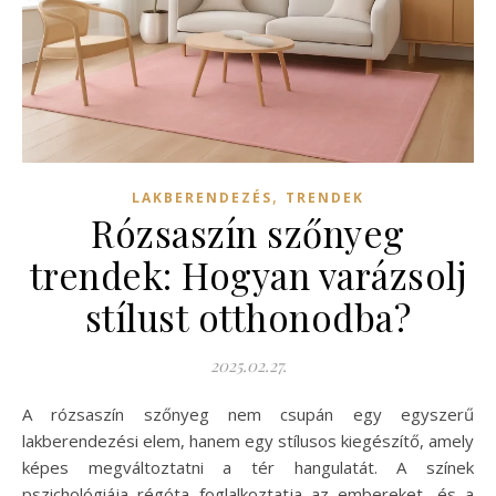
,
LAKBERENDEZÉS
TRENDEK
Rózsaszín szőnyeg
trendek: Hogyan varázsolj
stílust otthonodba?
2025.02.27.
A rózsaszín szőnyeg nem csupán egy egyszerű
lakberendezési elem, hanem egy stílusos kiegészítő, amely
képes megváltoztatni a tér hangulatát. A színek
pszichológiája régóta foglalkoztatja az embereket, és a