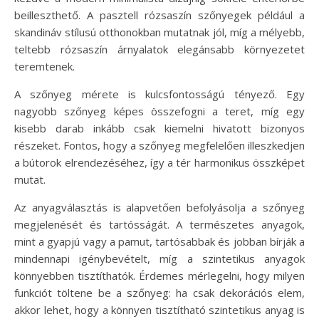
beilleszthető. A pasztell rózsaszín szőnyegek például a
skandináv stílusú otthonokban mutatnak jól, míg a mélyebb,
teltebb rózsaszín árnyalatok elegánsabb környezetet
teremtenek.
A szőnyeg mérete is kulcsfontosságú tényező. Egy
nagyobb szőnyeg képes összefogni a teret, míg egy
kisebb darab inkább csak kiemelni hivatott bizonyos
részeket. Fontos, hogy a szőnyeg megfelelően illeszkedjen
a bútorok elrendezéséhez, így a tér harmonikus összképet
mutat.
Az anyagválasztás is alapvetően befolyásolja a szőnyeg
megjelenését és tartósságát. A természetes anyagok,
mint a gyapjú vagy a pamut, tartósabbak és jobban bírják a
mindennapi igénybevételt, míg a szintetikus anyagok
könnyebben tisztíthatók. Érdemes mérlegelni, hogy milyen
funkciót töltene be a szőnyeg: ha csak dekorációs elem,
akkor lehet, hogy a könnyen tisztítható szintetikus anyag is