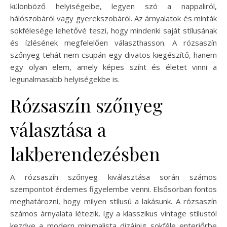
különböző helyiségeibe, legyen szó a nappaliról,
hálószobáról vagy gyerekszobáról. Az árnyalatok és minták
sokfélesége lehetővé teszi, hogy mindenki saját stílusának
és ízlésének megfelelően választhasson. A rózsaszín
szőnyeg tehát nem csupán egy divatos kiegészítő, hanem
egy olyan elem, amely képes színt és életet vinni a
legunalmasabb helyiségekbe is.
Rózsaszín szőnyeg
választása a
lakberendezésben
A rózsaszín szőnyeg kiválasztása során számos
szempontot érdemes figyelembe venni. Elsősorban fontos
meghatározni, hogy milyen stílusú a lakásunk. A rózsaszín
számos árnyalata létezik, így a klasszikus vintage stílustól
kezdve a modern minimalista dizájnig sokféle enteriőrbe