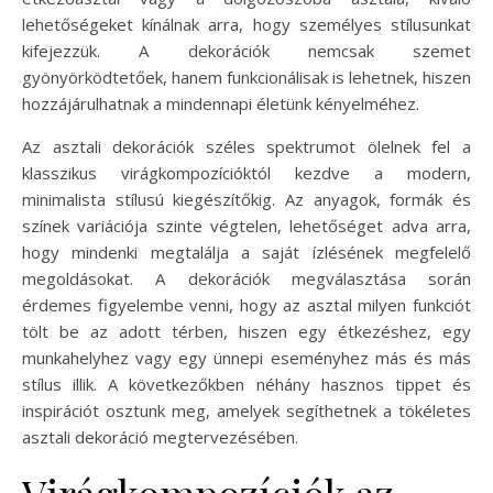
lehetőségeket kínálnak arra, hogy személyes stílusunkat
kifejezzük. A dekorációk nemcsak szemet
gyönyörködtetőek, hanem funkcionálisak is lehetnek, hiszen
hozzájárulhatnak a mindennapi életünk kényelméhez.
Az asztali dekorációk széles spektrumot ölelnek fel a
klasszikus virágkompozícióktól kezdve a modern,
minimalista stílusú kiegészítőkig. Az anyagok, formák és
színek variációja szinte végtelen, lehetőséget adva arra,
hogy mindenki megtalálja a saját ízlésének megfelelő
megoldásokat. A dekorációk megválasztása során
érdemes figyelembe venni, hogy az asztal milyen funkciót
tölt be az adott térben, hiszen egy étkezéshez, egy
munkahelyhez vagy egy ünnepi eseményhez más és más
stílus illik. A következőkben néhány hasznos tippet és
inspirációt osztunk meg, amelyek segíthetnek a tökéletes
asztali dekoráció megtervezésében.
Virágkompozíciók az