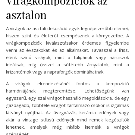
asztalon
A virágok az asztali dekoráció egyik legnépszerűbb elemei,
hiszen színt és életerőt csempésznek a környezetbe. A
virágkompozíciók kiválasztásakor érdemes figyelembe
venni az évszakokat és az alkalmakat. Tavasszal a friss,
élénk színű virágok, mint a tulipánok vagy nárciszok
ideálisak, míg ősszel a sötétebb árnyalatok, mint a
krizantémok vagy a napraforgók dominálhatnak.
A virágok elrendezésénél fontos a kompozíció
harmóniájának megteremtése. Lehetőségünk van
egyszerű, egy szál virágot használó megoldásokra, de egy
gazdagabb, többféle virágot tartalmazó csokor is izgalmas
látványt nyújthat. Az üvegvázák, kerámia edények vagy
akár a vintage stílusú edények mind remek kiegészítők
lehetnek, amelyek még inkább kiemelik a virágok
szépségét.