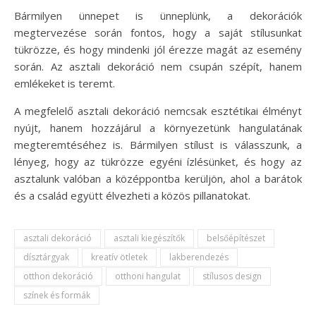
Bármilyen ünnepet is ünneplünk, a dekorációk
megtervezése során fontos, hogy a saját stílusunkat
tükrözze, és hogy mindenki jól érezze magát az esemény
során. Az asztali dekoráció nem csupán szépít, hanem
emlékeket is teremt.
A megfelelő asztali dekoráció nemcsak esztétikai élményt
nyújt, hanem hozzájárul a környezetünk hangulatának
megteremtéséhez is. Bármilyen stílust is válasszunk, a
lényeg, hogy az tükrözze egyéni ízlésünket, és hogy az
asztalunk valóban a középpontba kerüljön, ahol a barátok
és a család együtt élvezheti a közös pillanatokat.
asztali dekoráció
asztali kiegészítők
belsőépítészet
dísztárgyak
kreatív ötletek
lakberendezés
otthon dekoráció
otthoni hangulat
stílusos design
színek és formák