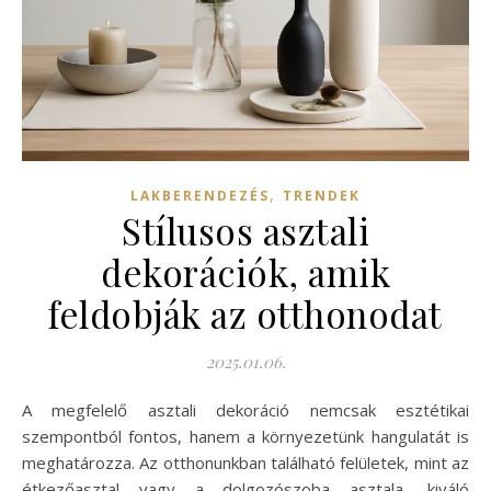
,
LAKBERENDEZÉS
TRENDEK
Stílusos asztali
dekorációk, amik
feldobják az otthonodat
2025.01.06.
A megfelelő asztali dekoráció nemcsak esztétikai
szempontból fontos, hanem a környezetünk hangulatát is
meghatározza. Az otthonunkban található felületek, mint az
étkezőasztal vagy a dolgozószoba asztala, kiváló