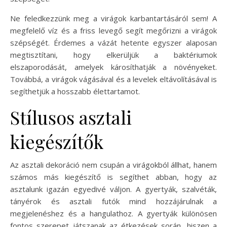
Ne feledkezzünk meg a virágok karbantartásáról sem! A
megfelelő víz és a friss levegő segít megőrizni a virágok
szépségét. Érdemes a vázát hetente egyszer alaposan
megtisztítani, hogy elkerüljük a baktériumok
elszaporodását, amelyek károsíthatják a növényeket.
Továbbá, a virágok vágásával és a levelek eltávolításával is
segíthetjük a hosszabb élettartamot.
Stílusos asztali
kiegészítők
Az asztali dekoráció nem csupán a virágokból állhat, hanem
számos más kiegészítő is segíthet abban, hogy az
asztalunk igazán egyedivé váljon. A gyertyák, szalvéták,
tányérok és asztali futók mind hozzájárulnak a
megjelenéshez és a hangulathoz. A gyertyák különösen
fontos szerepet játszanak az étkezések során, hiszen a