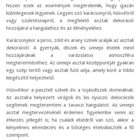
hiszen ezek az események megérdemlik, hogy igazán
különlegesek legyenek. Legyen szó karácsonyról, húsvétról
vagy születésnapról, a megfelelő asztali dekoráció
hozzájárul a hangulathoz és az élményekhez.
Karácsonykor a piros, zöld és arany színek uralják az asztali
dekorációt. A gyertyák, díszek és ünnepi ételek mind
hozzájárulnak a varázslatos atmoszféra
megteremtéséhez. Az ünnepi asztal középpontját gyakran
egy szép terítő vagy asztali futó adja, amely köré a többi
kiegészítő helyezhető.
Húsvétkor a pasztell színek és a tojásdíszek dominálnak.
Az asztalra helyezett virágok és kis nyuszis dekorációk
segítenek megteremteni a tavaszi hangulatot. Az ünnepi
asztal megtervezésénél érdemes figyelembe venni az
étkezés jellegét is; ha családi ebédről van szó, akkor a
kényelmes elrendezés és a bőséges ételválaszték a fő
szempont.