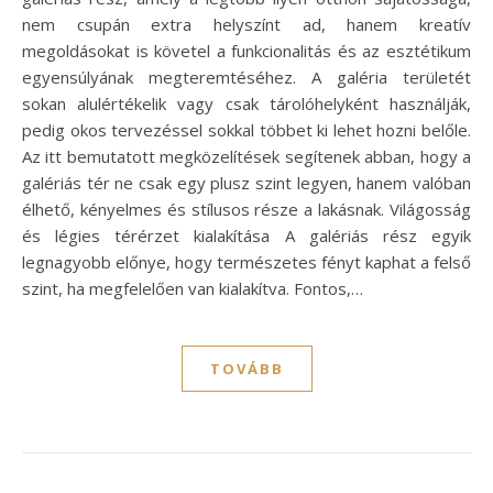
nem csupán extra helyszínt ad, hanem kreatív
megoldásokat is követel a funkcionalitás és az esztétikum
egyensúlyának megteremtéséhez. A galéria területét
sokan alulértékelik vagy csak tárolóhelyként használják,
pedig okos tervezéssel sokkal többet ki lehet hozni belőle.
Az itt bemutatott megközelítések segítenek abban, hogy a
galériás tér ne csak egy plusz szint legyen, hanem valóban
élhető, kényelmes és stílusos része a lakásnak. Világosság
és légies térérzet kialakítása A galériás rész egyik
legnagyobb előnye, hogy természetes fényt kaphat a felső
szint, ha megfelelően van kialakítva. Fontos,…
TOVÁBB