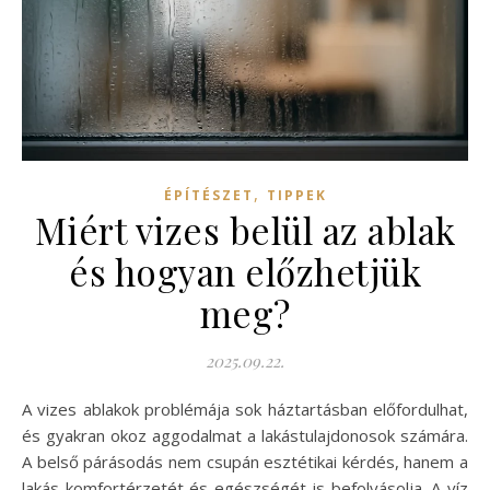
,
ÉPÍTÉSZET
TIPPEK
Miért vizes belül az ablak
és hogyan előzhetjük
meg?
2025.09.22.
A vizes ablakok problémája sok háztartásban előfordulhat,
és gyakran okoz aggodalmat a lakástulajdonosok számára.
A belső párásodás nem csupán esztétikai kérdés, hanem a
lakás komfortérzetét és egészségét is befolyásolja. A víz