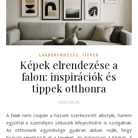
,
LAKBERENDEZÉS
TIPPEK
Képek elrendezése a
falon: inspirációk és
tippek otthonra
2025.09.26.
A falak nem csupán a házunk szerkezetét alkotják, hanem
egyúttal a személyes stílusunk kifejezésére is szolgálnak.
Az otthonunk egyedisége gyakran abban rejlik, hogy
hogyan rendezzük el a tereket, és különösen a falakat. A