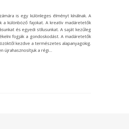
mára is egy különleges élményt kínálnak. A
 a különböző fajokat. A kreatív madáretetők
sunkat és egyedi stílusunkat. A saját kezűleg
tékelni fogják a gondoskodást. A madáretetők
zközöktől kezdve a természetes alapanyagokig.
n újrahasznosítjuk a régi…