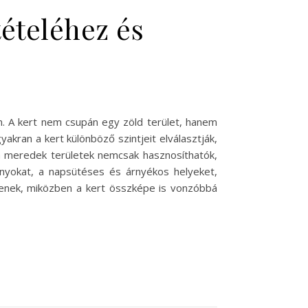
tételéhez és
an. A kert nem csupán egy zöld terület, hanem
kran a kert különböző szintjeit elválasztják,
 a meredek területek nemcsak hasznosíthatók,
zonyokat, a napsütéses és árnyékos helyeket,
djenek, miközben a kert összképe is vonzóbbá