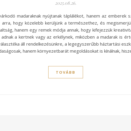
2025.08.26.
árkodó madaraknak nyújtanak táplálékot, hanem az emberek szá
arra, hogy közelebb kerüljünk a természethez, és megismerjük
ltság, hanem egy remek módja annak, hogy kifejezzük kreativitá
 adnak a kertnek vagy az erkélynek, miközben a madarak is ér
választéka áll rendelkezésünkre, a legegyszerűbb háztartási es
aságosak, hanem környezetbarát megoldásokat is kínálnak, hisze
TOVÁBB