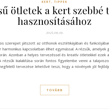
,
KERT
TIPPEK
sű ötletek a kert szebbé 
hasznosításához
2025.09.19.
ntos szerepet játszott az otthonok esztétikájában és funkciójáb
 harmonikus kapcsolatban élhet egymással. A rézsűk, amelyek gya
 során. Azonban a helyes tervezéssel és kreatív ötletekkel ezek
A rézsűk kialakítása során fontos figyelembe venni a talajvis
k megfelelő tervezése lehetővé teszi, hogy a növények jól fejlő
TOVÁBB