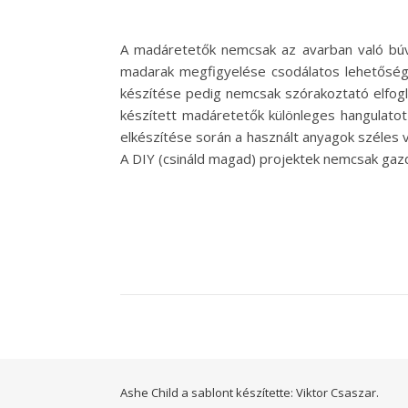
A madáretetők nemcsak az avarban való búv
madarak megfigyelése csodálatos lehetőség 
készítése pedig nemcsak szórakoztató elfogla
készített madáretetők különleges hangulatot
elkészítése során a használt anyagok széles 
A DIY (csináld magad) projektek nemcsak gazd
Ashe Child a sablont készítette:
Viktor Csaszar.