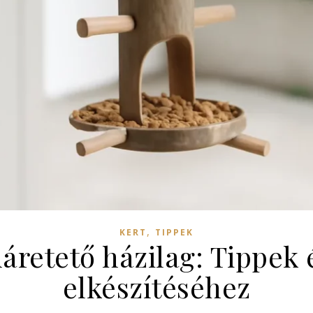
,
KERT
TIPPEK
áretető házilag: Tippek é
elkészítéséhez