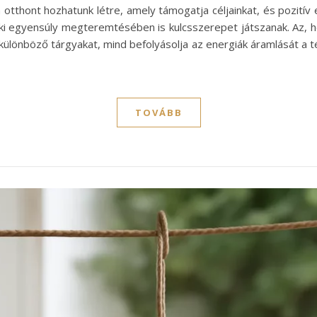
n otthont hozhatunk létre, amely támogatja céljainkat, és pozitív 
lki egyensúly megteremtésében is kulcsszerepet játszanak. Az, 
 a különböző tárgyakat, mind befolyásolja az energiák áramlását a
TOVÁBB