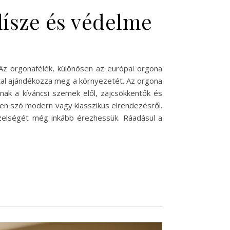
dísze és védelme
Az orgonafélék, különösen az európai orgona
attal ajándékozza meg a környezetét. Az orgona
nak a kíváncsi szemek elől, zajcsökkentők és
yen szó modern vagy klasszikus elrendezésről.
özelségét még inkább érezhessük. Ráadásul a