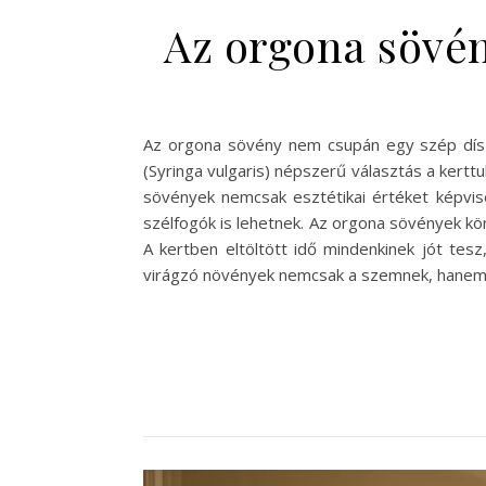
Az orgona sövén
Az orgona sövény nem csupán egy szép díszí
(Syringa vulgaris) népszerű választás a kertt
sövények nemcsak esztétikai értéket képvise
szélfogók is lehetnek. Az orgona sövények kö
A kertben eltöltött idő mindenkinek jót te
virágzó növények nemcsak a szemnek, hanem a 