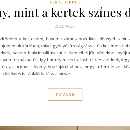
,
KERT
TIPPEK
y, mint a kertek színes 
2025.09.24.
tőelem a kertekben, hanem számos praktikus előnnyel is bír. 
ulajdonosok körében, mivel gyönyörű virágzással és kellemes ill
lnek, hanem funkcionalitásukat is kiemelhetjük: védelmet nyújta
nnyen formázhatók, így bármilyen kertstílushoz illeszkednek, leg
sz, és az orgona sövény hozzájárul ahhoz, hogy a természet k
léleknek is tápláló hatással bírnak.…
TOVÁBB