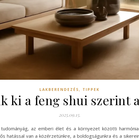
,
LAKBERENDEZÉS
TIPPEK
 ki a feng shui szerint 
2025.09.15.
si tudományág, az emberi élet és a környezet közötti harmón
ntős hatással van a közérzetünkre, a boldogságunkra és a sikerei