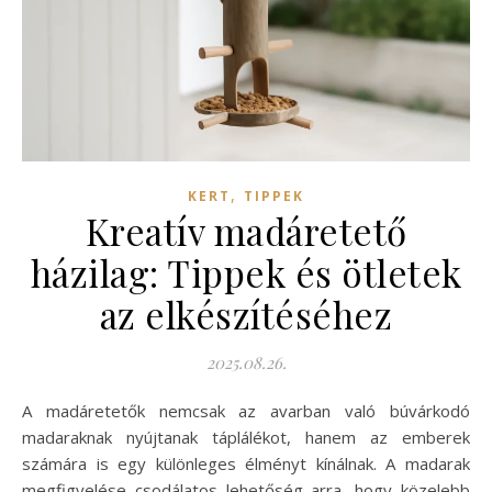
,
KERT
TIPPEK
Kreatív madáretető
házilag: Tippek és ötletek
az elkészítéséhez
2025.08.26.
A madáretetők nemcsak az avarban való búvárkodó
madaraknak nyújtanak táplálékot, hanem az emberek
számára is egy különleges élményt kínálnak. A madarak
megfigyelése csodálatos lehetőség arra, hogy közelebb