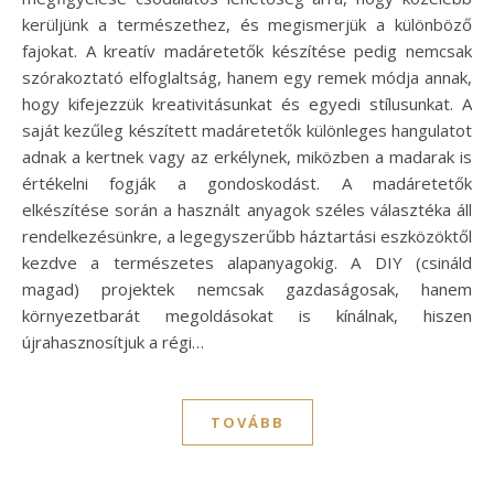
kerüljünk a természethez, és megismerjük a különböző
fajokat. A kreatív madáretetők készítése pedig nemcsak
szórakoztató elfoglaltság, hanem egy remek módja annak,
hogy kifejezzük kreativitásunkat és egyedi stílusunkat. A
saját kezűleg készített madáretetők különleges hangulatot
adnak a kertnek vagy az erkélynek, miközben a madarak is
értékelni fogják a gondoskodást. A madáretetők
elkészítése során a használt anyagok széles választéka áll
rendelkezésünkre, a legegyszerűbb háztartási eszközöktől
kezdve a természetes alapanyagokig. A DIY (csináld
magad) projektek nemcsak gazdaságosak, hanem
környezetbarát megoldásokat is kínálnak, hiszen
újrahasznosítjuk a régi…
TOVÁBB