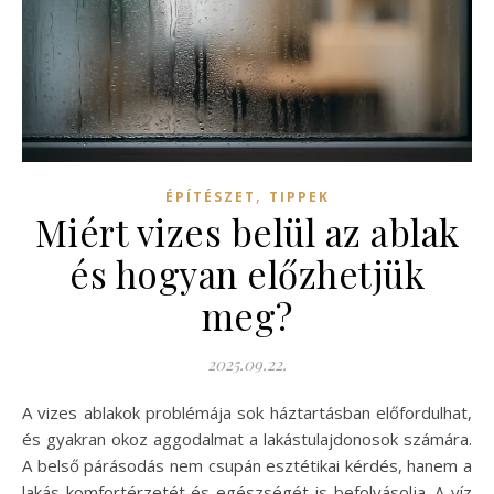
,
ÉPÍTÉSZET
TIPPEK
Miért vizes belül az ablak
és hogyan előzhetjük
meg?
2025.09.22.
A vizes ablakok problémája sok háztartásban előfordulhat,
és gyakran okoz aggodalmat a lakástulajdonosok számára.
A belső párásodás nem csupán esztétikai kérdés, hanem a
lakás komfortérzetét és egészségét is befolyásolja. A víz