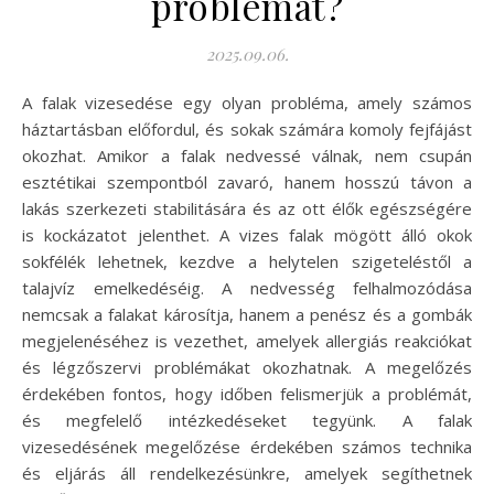
problémát?
2025.09.06.
A falak vizesedése egy olyan probléma, amely számos
háztartásban előfordul, és sokak számára komoly fejfájást
okozhat. Amikor a falak nedvessé válnak, nem csupán
esztétikai szempontból zavaró, hanem hosszú távon a
lakás szerkezeti stabilitására és az ott élők egészségére
is kockázatot jelenthet. A vizes falak mögött álló okok
sokfélék lehetnek, kezdve a helytelen szigeteléstől a
talajvíz emelkedéséig. A nedvesség felhalmozódása
nemcsak a falakat károsítja, hanem a penész és a gombák
megjelenéséhez is vezethet, amelyek allergiás reakciókat
és légzőszervi problémákat okozhatnak. A megelőzés
érdekében fontos, hogy időben felismerjük a problémát,
és megfelelő intézkedéseket tegyünk. A falak
vizesedésének megelőzése érdekében számos technika
és eljárás áll rendelkezésünkre, amelyek segíthetnek