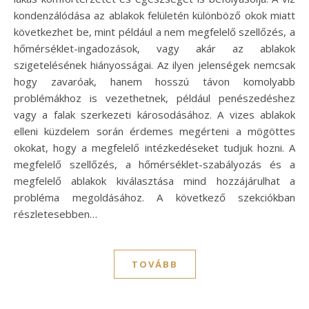
kondenzálódása az ablakok felületén különböző okok miatt
következhet be, mint például a nem megfelelő szellőzés, a
hőmérséklet-ingadozások, vagy akár az ablakok
szigetelésének hiányosságai. Az ilyen jelenségek nemcsak
hogy zavaróak, hanem hosszú távon komolyabb
problémákhoz is vezethetnek, például penészedéshez
vagy a falak szerkezeti károsodásához. A vizes ablakok
elleni küzdelem során érdemes megérteni a mögöttes
okokat, hogy a megfelelő intézkedéseket tudjuk hozni. A
megfelelő szellőzés, a hőmérséklet-szabályozás és a
megfelelő ablakok kiválasztása mind hozzájárulhat a
probléma megoldásához. A következő szekciókban
részletesebben…
TOVÁBB