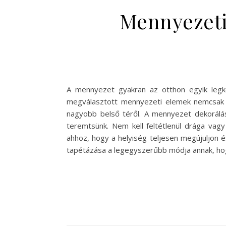
Mennyezeti
A mennyezet gyakran az otthon egyik legkev
megválasztott mennyezeti elemek nemcsak es
nagyobb belső téről. A mennyezet dekorálás
teremtsünk. Nem kell feltétlenül drága vagy
ahhoz, hogy a helyiség teljesen megújuljon 
tapétázása a legegyszerűbb módja annak, hogy