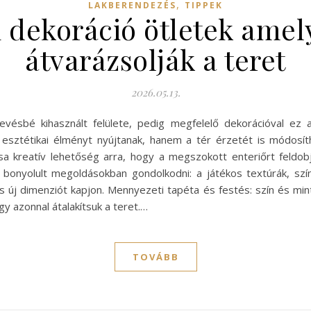
,
LAKBERENDEZÉS
TIPPEK
 dekoráció ötletek amely
átvarázsolják a teret
2026.05.13.
ésbé kihasznált felülete, pedig megfelelő dekorációval ez a
ztétikai élményt nyújtanak, hanem a tér érzetét is módosíth
a kreatív lehetőség arra, hogy a megszokott enteriőrt feldob
 bonyolult megoldásokban gondolkodni: a játékos textúrák, sz
és új dimenziót kapjon. Mennyezeti tapéta és festés: szín és m
 azonnal átalakítsuk a teret.…
TOVÁBB