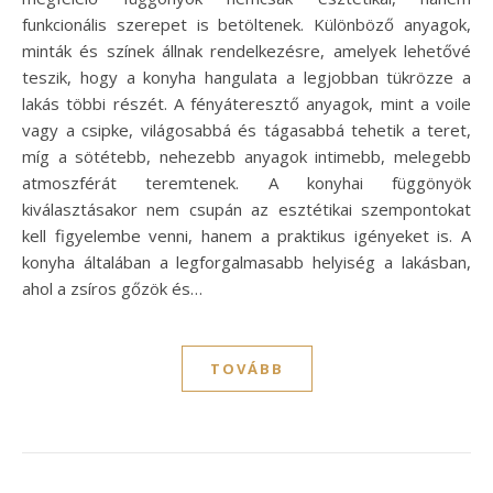
funkcionális szerepet is betöltenek. Különböző anyagok,
minták és színek állnak rendelkezésre, amelyek lehetővé
teszik, hogy a konyha hangulata a legjobban tükrözze a
lakás többi részét. A fényáteresztő anyagok, mint a voile
vagy a csipke, világosabbá és tágasabbá tehetik a teret,
míg a sötétebb, nehezebb anyagok intimebb, melegebb
atmoszférát teremtenek. A konyhai függönyök
kiválasztásakor nem csupán az esztétikai szempontokat
kell figyelembe venni, hanem a praktikus igényeket is. A
konyha általában a legforgalmasabb helyiség a lakásban,
ahol a zsíros gőzök és…
TOVÁBB