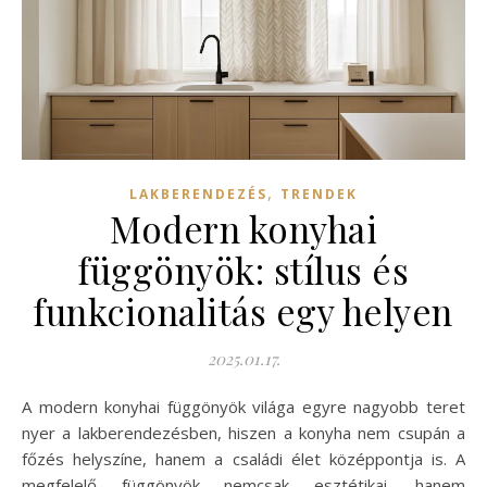
,
LAKBERENDEZÉS
TRENDEK
Modern konyhai
függönyök: stílus és
funkcionalitás egy helyen
2025.01.17.
A modern konyhai függönyök világa egyre nagyobb teret
nyer a lakberendezésben, hiszen a konyha nem csupán a
főzés helyszíne, hanem a családi élet középpontja is. A
megfelelő függönyök nemcsak esztétikai, hanem