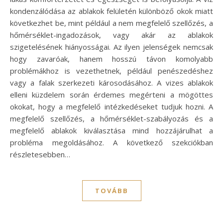
kondenzálódása az ablakok felületén különböző okok miatt
következhet be, mint például a nem megfelelő szellőzés, a
hőmérséklet-ingadozások, vagy akár az ablakok
szigetelésének hiányosságai. Az ilyen jelenségek nemcsak
hogy zavaróak, hanem hosszú távon komolyabb
problémákhoz is vezethetnek, például penészedéshez
vagy a falak szerkezeti károsodásához. A vizes ablakok
elleni küzdelem során érdemes megérteni a mögöttes
okokat, hogy a megfelelő intézkedéseket tudjuk hozni. A
megfelelő szellőzés, a hőmérséklet-szabályozás és a
megfelelő ablakok kiválasztása mind hozzájárulhat a
probléma megoldásához. A következő szekciókban
részletesebben…
TOVÁBB