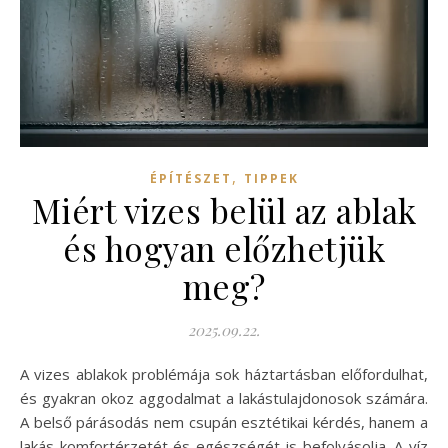
,
ÉPÍTÉSZET
TIPPEK
Miért vizes belül az ablak
és hogyan előzhetjük
meg?
2025.09.22.
A vizes ablakok problémája sok háztartásban előfordulhat,
és gyakran okoz aggodalmat a lakástulajdonosok számára.
A belső párásodás nem csupán esztétikai kérdés, hanem a
lakás komfortérzetét és egészségét is befolyásolja. A víz