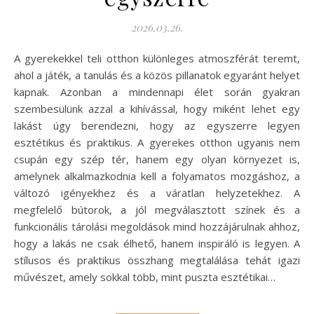
2026.03.26.
A gyerekekkel teli otthon különleges atmoszférát teremt,
ahol a játék, a tanulás és a közös pillanatok egyaránt helyet
kapnak. Azonban a mindennapi élet során gyakran
szembesülünk azzal a kihívással, hogy miként lehet egy
lakást úgy berendezni, hogy az egyszerre legyen
esztétikus és praktikus. A gyerekes otthon ugyanis nem
csupán egy szép tér, hanem egy olyan környezet is,
amelynek alkalmazkodnia kell a folyamatos mozgáshoz, a
változó igényekhez és a váratlan helyzetekhez. A
megfelelő bútorok, a jól megválasztott színek és a
funkcionális tárolási megoldások mind hozzájárulnak ahhoz,
hogy a lakás ne csak élhető, hanem inspiráló is legyen. A
stílusos és praktikus összhang megtalálása tehát igazi
művészet, amely sokkal több, mint puszta esztétikai…