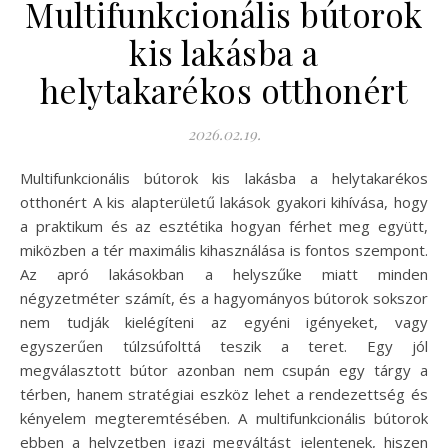
Multifunkcionális bútorok
kis lakásba a
helytakarékos otthonért
2026.02.19.
Multifunkcionális bútorok kis lakásba a helytakarékos
otthonért A kis alapterületű lakások gyakori kihívása, hogy
a praktikum és az esztétika hogyan férhet meg együtt,
miközben a tér maximális kihasználása is fontos szempont.
Az apró lakásokban a helyszűke miatt minden
négyzetméter számít, és a hagyományos bútorok sokszor
nem tudják kielégíteni az egyéni igényeket, vagy
egyszerűen túlzsúfolttá teszik a teret. Egy jól
megválasztott bútor azonban nem csupán egy tárgy a
térben, hanem stratégiai eszköz lehet a rendezettség és
kényelem megteremtésében. A multifunkcionális bútorok
ebben a helyzetben igazi megváltást jelentenek, hiszen