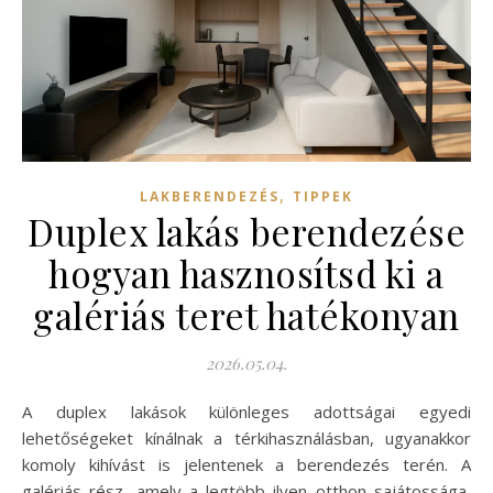
,
LAKBERENDEZÉS
TIPPEK
Duplex lakás berendezése
hogyan hasznosítsd ki a
galériás teret hatékonyan
2026.05.04.
A duplex lakások különleges adottságai egyedi
lehetőségeket kínálnak a térkihasználásban, ugyanakkor
komoly kihívást is jelentenek a berendezés terén. A
galériás rész, amely a legtöbb ilyen otthon sajátossága,