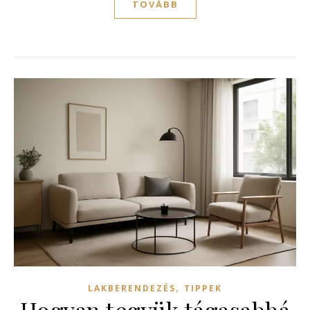
TOVÁBB
,
LAKBERENDEZÉS
TIPPEK
Hogyan tegyük tágasabbá