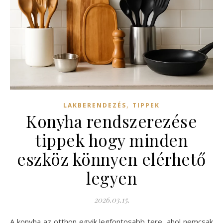
,
LAKBERENDEZÉS
TIPPEK
Konyha rendszerezése
tippek hogy minden
eszköz könnyen elérhető
legyen
2026.03.15.
A konyha az otthon egyik legfontosabb tere, ahol nemcsak