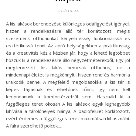
2026.01.22.
A kis lakások berendezése különleges odafigyelést igényel,
hiszen a rendelkezésre álló tér korlátozott, mégis
szeretnénk otthonunkat kényelmessé, funkcionálissá és
esztétikussá tenni. Az apró helyiségekben a praktikusság
és a kreativitás kéz a kézben jár, hogy a lehető legtöbbet
hozzuk ki a rendelkezésre álló négyzetméterekből. Egy jól
megtervezett kis lakás nemcsak otthonos, de a
mindennapi életet is megkönnyíti, hiszen rend és harmónia
uralkodik benne. A megfelelő megoldásokkal a kis tér is
képes tágasnak és élhetőnek tűnni, így nem kell
lemondanunk a komfortérzetről sem. Használd ki a
függőleges teret okosan A kis lakások egyik legnagyobb
kihívása a tárolóhelyek hiánya. A padlófelület korlátozott,
ezért érdemes a függőleges teret maximálisan kihasználni.
A falra szerelhető polcok,…