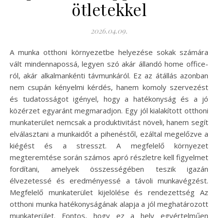
ötletekkel
2026.04.09.
A munka otthoni környezetbe helyezése sokak számára
vált mindennapossá, legyen szó akár állandó home office-
ról, akár alkalmankénti távmunkáról. Ez az átállás azonban
nem csupán kényelmi kérdés, hanem komoly szervezést
és tudatosságot igényel, hogy a hatékonyság és a jó
közérzet egyaránt megmaradjon. Egy jól kialakított otthoni
munkaterület nemcsak a produktivitást növeli, hanem segít
elválasztani a munkaidőt a pihenéstől, ezáltal megelőzve a
kiégést és a stresszt. A megfelelő környezet
megteremtése során számos apró részletre kell figyelmet
fordítani, amelyek összességében teszik igazán
élvezetessé és eredményessé a távoli munkavégzést.
Megfelelő munkaterület kijelölése és rendezettség Az
otthoni munka hatékonyságának alapja a jól meghatározott
munkaterület. Fontos, hogy ez a hely egyértelműen