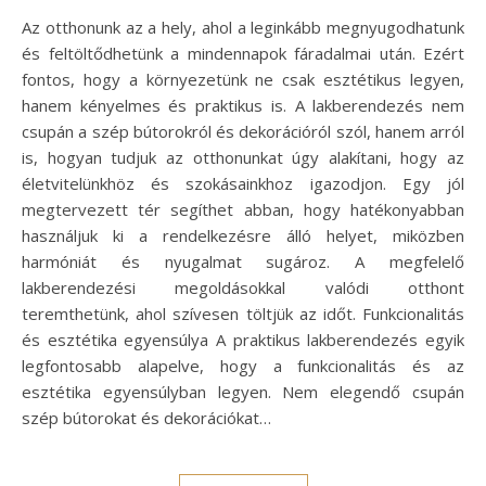
Az otthonunk az a hely, ahol a leginkább megnyugodhatunk
és feltöltődhetünk a mindennapok fáradalmai után. Ezért
fontos, hogy a környezetünk ne csak esztétikus legyen,
hanem kényelmes és praktikus is. A lakberendezés nem
csupán a szép bútorokról és dekorációról szól, hanem arról
is, hogyan tudjuk az otthonunkat úgy alakítani, hogy az
életvitelünkhöz és szokásainkhoz igazodjon. Egy jól
megtervezett tér segíthet abban, hogy hatékonyabban
használjuk ki a rendelkezésre álló helyet, miközben
harmóniát és nyugalmat sugároz. A megfelelő
lakberendezési megoldásokkal valódi otthont
teremthetünk, ahol szívesen töltjük az időt. Funkcionalitás
és esztétika egyensúlya A praktikus lakberendezés egyik
legfontosabb alapelve, hogy a funkcionalitás és az
esztétika egyensúlyban legyen. Nem elegendő csupán
szép bútorokat és dekorációkat…