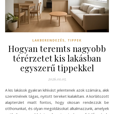
,
LAKBERENDEZÉS
TIPPEK
Hogyan teremts nagyobb
térérzetet kis lakásban
egyszerű tippekkel
2026.01.05.
A kis lakások gyakran kihívást jelentenek azok számára, akik
szeretnének tágas, nyitott tereket kialakítani. A korlátozott
alapterület miatt fontos, hogy okosan rendezzük be
otthonunkat, és olyan megoldásokat alkalmazzunk, amelyek