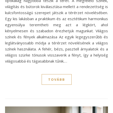
optikailag nagyobbá teszik a teret. A megfelelő színek,
világítás és bútorok kiválasztása mellett a rendezettség is
kulcsfontosságú szerepet játszik a térérzet növelésében.
Egy kis lakásban a praktikum és az esztétikum harmonikus
egyensúlya teremtheti meg azt a légkört, ahol
kényelmesen és szabadon érezhetjük magunkat. Világos
színek és fények alkalmazása Az egyik legegyszerűbb és
leglátványosabb módja a térérzet növelésének a világos
színek használata. A fehér, bézs, pasztell árnyalatok és a
világos szürke tónusok visszaverik a fényt, így a helyiség
világosabbá és tágasabbnak tűnik.…
TOVÁBB