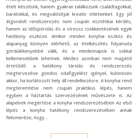
ételt készítünk, hanem gyakran találkozunk családtagokkal,
barátokkal, és megvalósítjuk kreatív ötleteinket. Egy jól
átgondolt rendszerezés nem csupán esztétikai kérdés,
hanem az időspórolás és a stressz csökkentésének egyik
hatékony eszköze. Amikor minden konyhai eszköz és
alapanyag könnyen elérhető, az ételkészítés folyamata
gördülékenyebbé válik, és a mindennapok is sokkal
kellemesebbek lehetnek. Mindez azonban nem magától
értetődő: a hatékony tárolás és rendszerezés
megtervezése gondos odafigyelést igényel, különösen
akkor, ha korlátozott hely áll rendelkezésre. A konyhai rend
megteremtése nem csupán praktikus lépés, hanem
egyben a háztartás szervezésének művészete is. Az
alapelvek megértése a konyha rendszerezésében Az első
lépés a konyha hatékony rendszerezésében annak
felismerése, hogy…