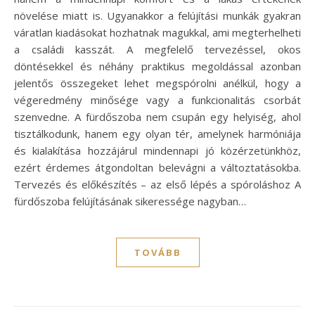
növelése miatt is. Ugyanakkor a felújítási munkák gyakran
váratlan kiadásokat hozhatnak magukkal, ami megterhelheti
a családi kasszát. A megfelelő tervezéssel, okos
döntésekkel és néhány praktikus megoldással azonban
jelentős összegeket lehet megspórolni anélkül, hogy a
végeredmény minősége vagy a funkcionalitás csorbát
szenvedne. A fürdőszoba nem csupán egy helyiség, ahol
tisztálkodunk, hanem egy olyan tér, amelynek harmóniája
és kialakítása hozzájárul mindennapi jó közérzetünkhöz,
ezért érdemes átgondoltan belevágni a változtatásokba.
Tervezés és előkészítés – az első lépés a spóroláshoz A
fürdőszoba felújításának sikeressége nagyban…
TOVÁBB