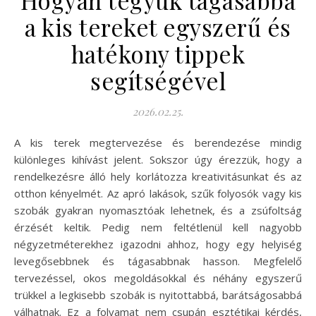
a kis tereket egyszerű és
hatékony tippek
segítségével
2026.02.25.
A kis terek megtervezése és berendezése mindig
különleges kihívást jelent. Sokszor úgy érezzük, hogy a
rendelkezésre álló hely korlátozza kreativitásunkat és az
otthon kényelmét. Az apró lakások, szűk folyosók vagy kis
szobák gyakran nyomasztóak lehetnek, és a zsúfoltság
érzését keltik. Pedig nem feltétlenül kell nagyobb
négyzetméterekhez igazodni ahhoz, hogy egy helyiség
levegősebbnek és tágasabbnak hasson. Megfelelő
tervezéssel, okos megoldásokkal és néhány egyszerű
trükkel a legkisebb szobák is nyitottabbá, barátságosabbá
válhatnak. Ez a folyamat nem csupán esztétikai kérdés,