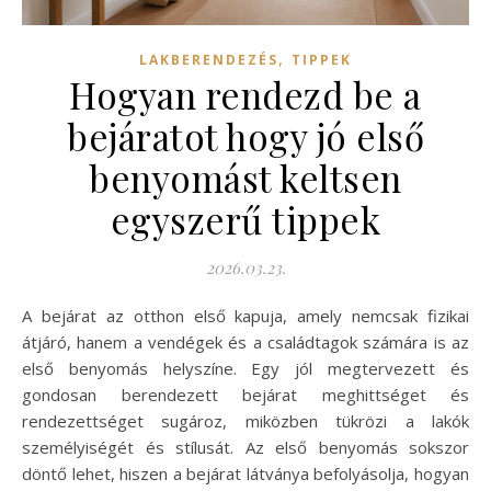
,
LAKBERENDEZÉS
TIPPEK
Hogyan rendezd be a
bejáratot hogy jó első
benyomást keltsen
egyszerű tippek
2026.03.23.
A bejárat az otthon első kapuja, amely nemcsak fizikai
átjáró, hanem a vendégek és a családtagok számára is az
első benyomás helyszíne. Egy jól megtervezett és
gondosan berendezett bejárat meghittséget és
rendezettséget sugároz, miközben tükrözi a lakók
személyiségét és stílusát. Az első benyomás sokszor
döntő lehet, hiszen a bejárat látványa befolyásolja, hogyan