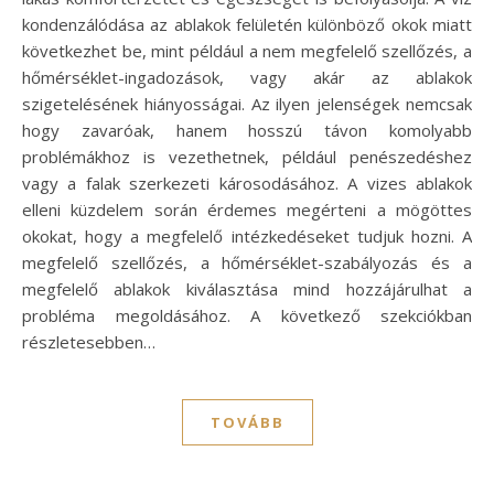
kondenzálódása az ablakok felületén különböző okok miatt
következhet be, mint például a nem megfelelő szellőzés, a
hőmérséklet-ingadozások, vagy akár az ablakok
szigetelésének hiányosságai. Az ilyen jelenségek nemcsak
hogy zavaróak, hanem hosszú távon komolyabb
problémákhoz is vezethetnek, például penészedéshez
vagy a falak szerkezeti károsodásához. A vizes ablakok
elleni küzdelem során érdemes megérteni a mögöttes
okokat, hogy a megfelelő intézkedéseket tudjuk hozni. A
megfelelő szellőzés, a hőmérséklet-szabályozás és a
megfelelő ablakok kiválasztása mind hozzájárulhat a
probléma megoldásához. A következő szekciókban
részletesebben…
TOVÁBB