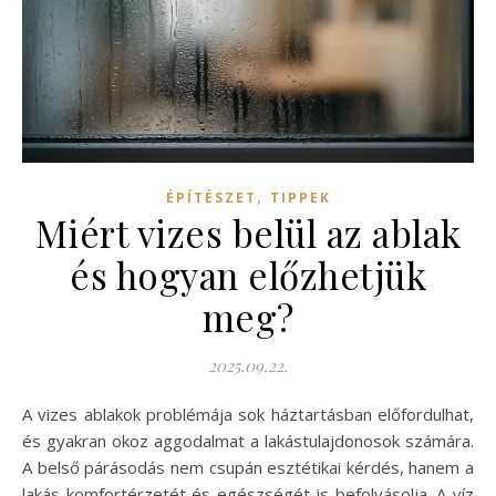
,
ÉPÍTÉSZET
TIPPEK
Miért vizes belül az ablak
és hogyan előzhetjük
meg?
2025.09.22.
A vizes ablakok problémája sok háztartásban előfordulhat,
és gyakran okoz aggodalmat a lakástulajdonosok számára.
A belső párásodás nem csupán esztétikai kérdés, hanem a
lakás komfortérzetét és egészségét is befolyásolja. A víz