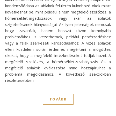
kondenzálódása az ablakok felületén különböző okok miatt
következhet be, mint például a nem megfelelő szellőzés, a
hőmérséklet-ingadozások, vagy akár az ablakok
szigetelésének hiányosságai. Az ilyen jelenségek nemcsak
hogy zavaróak, hanem hosszú távon komolyabb
problémákhoz is vezethetnek, például penészedéshez
vagy a falak szerkezeti károsodásához. A vizes ablakok
elleni küzdelem során érdemes megérteni a mögöttes
okokat, hogy a megfelelő intézkedéseket tudjuk hozni. A
megfelelő szellőzés, a hőmérséklet-szabályozás és a
megfelelő ablakok kiválasztása mind hozzájárulhat a
probléma megoldásához. A következő szekciókban
részletesebben…
TOVÁBB