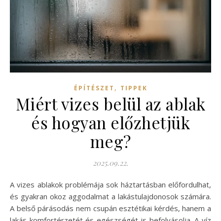
,
ÉPÍTÉSZET
TIPPEK
Miért vizes belül az ablak
és hogyan előzhetjük
meg?
2025.09.22.
A vizes ablakok problémája sok háztartásban előfordulhat,
és gyakran okoz aggodalmat a lakástulajdonosok számára.
A belső párásodás nem csupán esztétikai kérdés, hanem a
lakás komfortérzetét és egészségét is befolyásolja. A víz