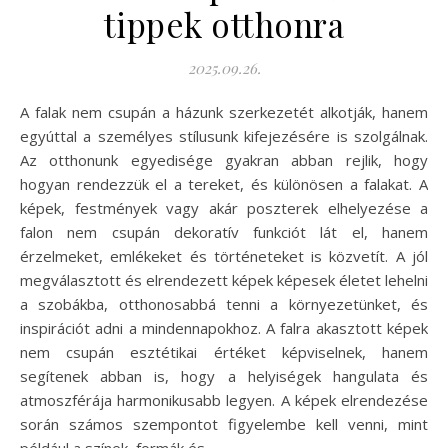
tippek otthonra
2025.09.26.
A falak nem csupán a házunk szerkezetét alkotják, hanem
egyúttal a személyes stílusunk kifejezésére is szolgálnak.
Az otthonunk egyedisége gyakran abban rejlik, hogy
hogyan rendezzük el a tereket, és különösen a falakat. A
képek, festmények vagy akár poszterek elhelyezése a
falon nem csupán dekoratív funkciót lát el, hanem
érzelmeket, emlékeket és történeteket is közvetít. A jól
megválasztott és elrendezett képek képesek életet lehelni
a szobákba, otthonosabbá tenni a környezetünket, és
inspirációt adni a mindennapokhoz. A falra akasztott képek
nem csupán esztétikai értéket képviselnek, hanem
segítenek abban is, hogy a helyiségek hangulata és
atmoszférája harmonikusabb legyen. A képek elrendezése
során számos szempontot figyelembe kell venni, mint
például a színek, formák és…