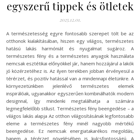
egyszerű tippek és ötletek
2025.12.01.
A természetesség egyre fontosabb szerepet tölt be az
otthonok kialakításában, hiszen egy világos, természetes
hatású lakás harmóniát és nyugalmat sugároz. A
természetes fény és a természetes anyagok használata
nemcsak esztétikai előnyökkel jár, hanem hozzájárul a lakók
jó közérzetéhez is. Az ilyen terekben jobban érvényesül a
térérzet, és pozitív hatással van a mindennapi életünkre. A
környezetünkben jelenlévő természetes elemek
inspirálóak, ugyanakkor egyszerűen kombinálhatók modern
designnal, így mindenki megtalálhatja a számára
legmegfelelőbb stílust. Természetes fény beengedése – a
világos lakás alapja Az otthon világosításának legfontosabb
eleme a természetes fény minél nagyobb mértékű
beengedése. Ez nemcsak energiatakarékos megoldás,
hanem a térérzet növelésében is kulcsfontosságú. A