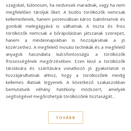
szagokat, különösen, ha nedvesek maradnak, vagy ha nem
megfelelően tároljuk őket. A büdös törölközők nemcsak
kellemetlenek, hanem potenciálisan káros baktériumok és
gombák melegágyává is válhatnak. A tiszta és friss
törölközők nemcsak a bőrápolásban játszanak szerepet,
hanem a mindennapokban is hozzájárulnak a jó
közérzethez. A megfelelő mosási technikák és a megfelelő
anyagok használata kulcsfontosságú a törölközők
frissességének megőrzésében. Ezen kívül a törölközők
tárolására és szárítására vonatkozó jó gyakorlatok is
hozzájárulhatnak ahhoz, hogy a törölközőink mindig
kellemes illatúak legyenek. A következő szakaszokban
bemutatunk néhány hatékony módszert, amelyek
segítségével megőrizhetjük törölközőink tisztaságát…
TOVÁBB