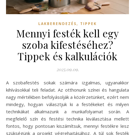
,
LAKBERENDEZÉS
TIPPEK
Mennyi festék kell egy
szoba kifestéséhez?
Tippek és kalkulációk
2025.09.09.
A szobafestés sokak számára izgalmas, ugyanakkor
kihívásokkal teli feladat. Az otthonunk színei és hangulata
nagy mértékben befolyásolják a közérzetünket, ezért nem
mindegy, hogyan választjuk ki a festékeket és milyen
technikákat alkalmazunk a munkafolyamat során. A
megfelelő szín és festési technika kiválasztása mellett
fontos, hogy pontosan kiszámítsuk, mennyi festékre lesz
szükségünk a projekt végrehajtásához. A túl sok festék