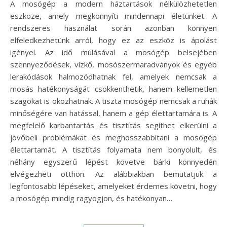
A mosógép a modern háztartások nélkülözhetetlen
eszköze, amely megkönnyíti mindennapi életünket. A
rendszeres használat során azonban könnyen
elfeledkezhetünk arról, hogy ez az eszköz is ápolást
igényel. Az idő múlásával a mosógép belsejében
szennyeződések, vízkő, mosószermaradványok és egyéb
lerakódások halmozódhatnak fel, amelyek nemcsak a
mosás hatékonyságát csökkenthetik, hanem kellemetlen
szagokat is okozhatnak. A tiszta mosógép nemcsak a ruhák
minőségére van hatással, hanem a gép élettartamára is. A
megfelelő karbantartás és tisztítás segíthet elkerülni a
jövőbeli problémákat és meghosszabbítani a mosógép
élettartamát. A tisztítás folyamata nem bonyolult, és
néhány egyszerű lépést követve bárki könnyedén
elvégezheti otthon. Az alábbiakban bemutatjuk a
legfontosabb lépéseket, amelyeket érdemes követni, hogy
a mosógép mindig ragyogjon, és hatékonyan…