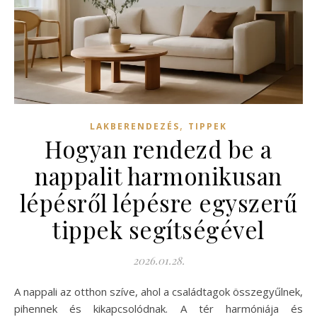
,
LAKBERENDEZÉS
TIPPEK
Hogyan rendezd be a
nappalit harmonikusan
lépésről lépésre egyszerű
tippek segítségével
2026.01.28.
A nappali az otthon szíve, ahol a családtagok összegyűlnek,
pihennek és kikapcsolódnak. A tér harmóniája és