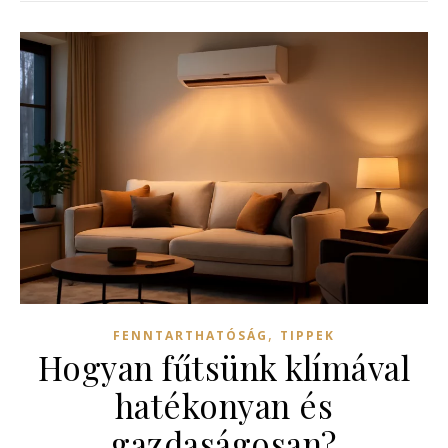
,
FENNTARTHATÓSÁG
TIPPEK
Hogyan fűtsünk klímával
hatékonyan és
gazdaságosan?