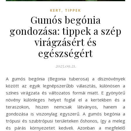
,
KERT
TIPPEK
Gumós begónia
gondozása: tippek a szép
virágzásért és
egészségért
2025.09.21.
A gumós begónia (Begonia tuberosa) a dísznövények
között az egyik legnépszerűbb választás, különösen a
színes virágzata és változatos formái miatt. E gyönyörű
növény különleges helyet foglal el a kertekben és a
teraszokon, hiszen nemcsak látványos, hanem a
gondozása is viszonylag egyszerű. A gumós begónia a
trópusi és szubtrópusi területeken őshonos, így a meleg
és párás környezetet kedveli. Azonban a megfelelő