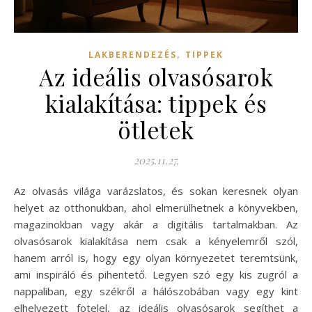
,
LAKBERENDEZÉS
TIPPEK
Az ideális olvasósarok
kialakítása: tippek és
ötletek
2025.11.27.
Az olvasás világa varázslatos, és sokan keresnek olyan
helyet az otthonukban, ahol elmerülhetnek a könyvekben,
magazinokban vagy akár a digitális tartalmakban. Az
olvasósarok kialakítása nem csak a kényelemről szól,
hanem arról is, hogy egy olyan környezetet teremtsünk,
ami inspiráló és pihentető. Legyen szó egy kis zugról a
nappaliban, egy székről a hálószobában vagy egy kint
elhelyezett fotelel, az ideális olvasósarok segíthet a