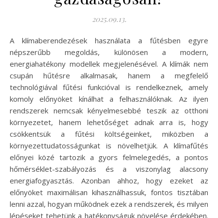
2025.09.13.
A klímaberendezések használata a fűtésben egyre
népszerűbb megoldás, különösen a modern,
energiahatékony modellek megjelenésével. A klímák nem
csupán hűtésre alkalmasak, hanem a megfelelő
technológiával fűtési funkcióval is rendelkeznek, amely
komoly előnyöket kínálhat a felhasználóknak. Az ilyen
rendszerek nemcsak kényelmesebbé teszik az otthoni
környezetet, hanem lehetőséget adnak arra is, hogy
csökkentsük a fűtési költségeinket, miközben a
környezettudatosságunkat is növelhetjük. A klímafűtés
előnyei közé tartozik a gyors felmelegedés, a pontos
hőmérséklet-szabályozás és a viszonylag alacsony
energiafogyasztás. Azonban ahhoz, hogy ezeket az
előnyöket maximálisan kihasználhassuk, fontos tisztában
lenni azzal, hogyan működnek ezek a rendszerek, és milyen
lépéseket tehetünk a hatékonyságuk növelése érdekében.