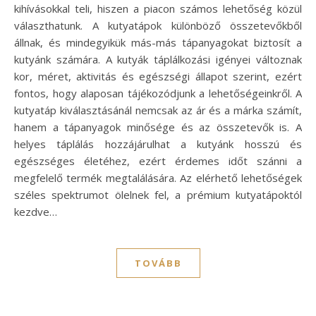
kihívásokkal teli, hiszen a piacon számos lehetőség közül
választhatunk. A kutyatápok különböző összetevőkből
állnak, és mindegyikük más-más tápanyagokat biztosít a
kutyánk számára. A kutyák táplálkozási igényei változnak
kor, méret, aktivitás és egészségi állapot szerint, ezért
fontos, hogy alaposan tájékozódjunk a lehetőségeinkről. A
kutyatáp kiválasztásánál nemcsak az ár és a márka számít,
hanem a tápanyagok minősége és az összetevők is. A
helyes táplálás hozzájárulhat a kutyánk hosszú és
egészséges életéhez, ezért érdemes időt szánni a
megfelelő termék megtalálására. Az elérhető lehetőségek
széles spektrumot ölelnek fel, a prémium kutyatápoktól
kezdve…
TOVÁBB