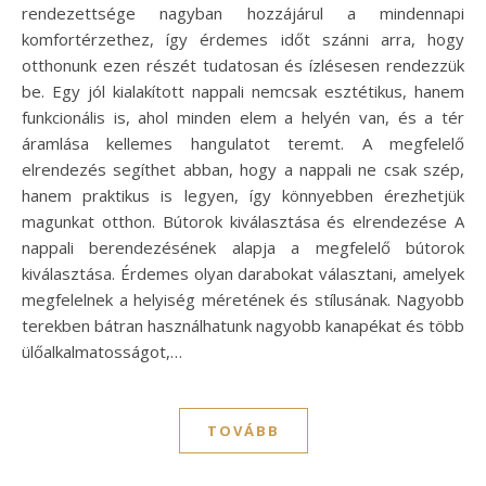
rendezettsége nagyban hozzájárul a mindennapi
komfortérzethez, így érdemes időt szánni arra, hogy
otthonunk ezen részét tudatosan és ízlésesen rendezzük
be. Egy jól kialakított nappali nemcsak esztétikus, hanem
funkcionális is, ahol minden elem a helyén van, és a tér
áramlása kellemes hangulatot teremt. A megfelelő
elrendezés segíthet abban, hogy a nappali ne csak szép,
hanem praktikus is legyen, így könnyebben érezhetjük
magunkat otthon. Bútorok kiválasztása és elrendezése A
nappali berendezésének alapja a megfelelő bútorok
kiválasztása. Érdemes olyan darabokat választani, amelyek
megfelelnek a helyiség méretének és stílusának. Nagyobb
terekben bátran használhatunk nagyobb kanapékat és több
ülőalkalmatosságot,…
TOVÁBB