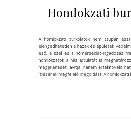
Homlokzati bur
A homlokzati burkolatok nem csupán esztét
elengedhetetlen a házak és épületek védelme 
eső, a szél és a hőmérséklet-ingadozás mind
homlokzatok a ház arculatát is meghatározzá
megjelenését javítja, hanem értéknövelő hatá
ízlésének megfelelő megoldást. A homlokzati 