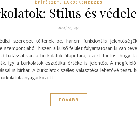
,
ÉPÍTÉSZET
LAKBERENDEZÉS
kolatok: Stílus és védel
2025.03.29.
ikai szerepet töltenek be, hanem funkcionális jelentőségük
szempontjából, hiszen a külső felület folyamatosan ki van téve
 hatással van a burkolatok állapotára, ezért fontos, hogy ta
k, így a burkolatok esztétikai értéke is jelentős. A megfelel
ssal is bírhat. A burkolatok széles választéka lehetővé teszi, h
burkolatok anyagai között…
TOVÁBB