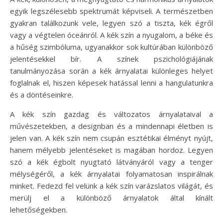
egyik legszélesebb spektrumát képviseli. A természetben
gyakran találkozunk vele, legyen szó a tiszta, kék égről
vagy a végtelen óceánról. A kék szín a nyugalom, a béke és
a hűség szimbóluma, ugyanakkor sok kultúrában különböző
jelentésekkel bír. A színek pszichológiájának
tanulmányozása során a kék árnyalatai különleges helyet
foglalnak el, hiszen képesek hatással lenni a hangulatunkra
és a döntéseinkre.
A kék szín gazdag és változatos árnyalataival a
művészetekben, a designban és a mindennapi életben is
jelen van. A kék szín nem csupán esztétikai élményt nyújt,
hanem mélyebb jelentéseket is magában hordoz. Legyen
szó a kék égbolt nyugtató látványáról vagy a tenger
mélységéről, a kék árnyalatai folyamatosan inspirálnak
minket. Fedezd fel velünk a kék szín varázslatos világát, és
merülj el a különböző árnyalatok által kínált
lehetőségekben.