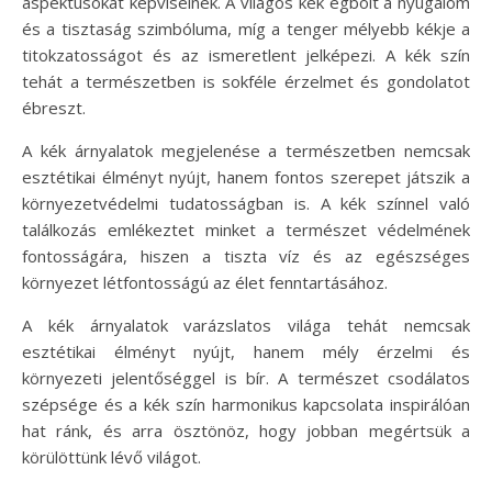
aspektusokat képviselnek. A világos kék égbolt a nyugalom
és a tisztaság szimbóluma, míg a tenger mélyebb kékje a
titokzatosságot és az ismeretlent jelképezi. A kék szín
tehát a természetben is sokféle érzelmet és gondolatot
ébreszt.
A kék árnyalatok megjelenése a természetben nemcsak
esztétikai élményt nyújt, hanem fontos szerepet játszik a
környezetvédelmi tudatosságban is. A kék színnel való
találkozás emlékeztet minket a természet védelmének
fontosságára, hiszen a tiszta víz és az egészséges
környezet létfontosságú az élet fenntartásához.
A kék árnyalatok varázslatos világa tehát nemcsak
esztétikai élményt nyújt, hanem mély érzelmi és
környezeti jelentőséggel is bír. A természet csodálatos
szépsége és a kék szín harmonikus kapcsolata inspirálóan
hat ránk, és arra ösztönöz, hogy jobban megértsük a
körülöttünk lévő világot.