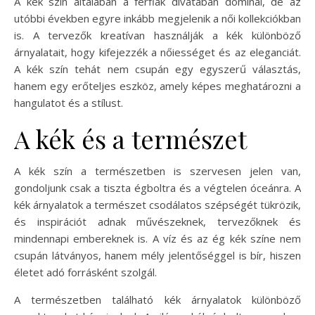
A kék szín általában a férfiak divatában dominál, de az
utóbbi években egyre inkább megjelenik a női kollekciókban
is. A tervezők kreatívan használják a kék különböző
árnyalatait, hogy kifejezzék a nőiességet és az eleganciát.
A kék szín tehát nem csupán egy egyszerű választás,
hanem egy erőteljes eszköz, amely képes meghatározni a
hangulatot és a stílust.
A kék és a természet
A kék szín a természetben is szervesen jelen van,
gondoljunk csak a tiszta égboltra és a végtelen óceánra. A
kék árnyalatok a természet csodálatos szépségét tükrözik,
és inspirációt adnak művészeknek, tervezőknek és
mindennapi embereknek is. A víz és az ég kék színe nem
csupán látványos, hanem mély jelentőséggel is bír, hiszen
életet adó forrásként szolgál.
A természetben található kék árnyalatok különböző