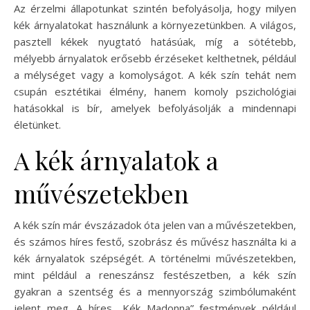
Az érzelmi állapotunkat szintén befolyásolja, hogy milyen
kék árnyalatokat használunk a környezetünkben. A világos,
pasztell kékek nyugtató hatásúak, míg a sötétebb,
mélyebb árnyalatok erősebb érzéseket kelthetnek, például
a mélységet vagy a komolyságot. A kék szín tehát nem
csupán esztétikai élmény, hanem komoly pszichológiai
hatásokkal is bír, amelyek befolyásolják a mindennapi
életünket.
A kék árnyalatok a
művészetekben
A kék szín már évszázadok óta jelen van a művészetekben,
és számos híres festő, szobrász és művész használta ki a
kék árnyalatok szépségét. A történelmi művészetekben,
mint például a reneszánsz festészetben, a kék szín
gyakran a szentség és a mennyország szimbólumaként
jelent meg. A híres „Kék Madonna” festmények például