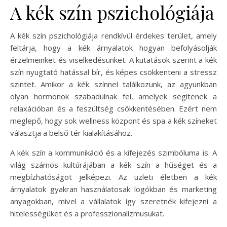
A kék szín pszichológiája
A kék szín pszichológiája rendkívül érdekes terület, amely
feltárja, hogy a kék árnyalatok hogyan befolyásolják
érzelmeinket és viselkedésünket. A kutatások szerint a kék
szín nyugtató hatással bír, és képes csökkenteni a stressz
szintet. Amikor a kék színnel találkozunk, az agyunkban
olyan hormonok szabadulnak fel, amelyek segítenek a
relaxációban és a feszültség csökkentésében. Ezért nem
meglepő, hogy sok wellness központ és spa a kék színeket
választja a belső tér kialakításához.
A kék szín a kommunikáció és a kifejezés szimbóluma is. A
világ számos kultúrájában a kék szín a hűséget és a
megbízhatóságot jelképezi. Az üzleti életben a kék
árnyalatok gyakran használatosak logókban és marketing
anyagokban, mivel a vállalatok így szeretnék kifejezni a
hitelességüket és a professzionalizmusukat.