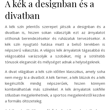
A kék a designban és a
divatban
A kék szín jelentős szerepet játszik a designban és a
divatban is, hiszen sokan választják ezt az árnyalatot
otthonuk berendezésekor és ruházatuk tervezésekor. A
kék szín nyugtató hatása miatt a belső terekben is
népszerű választás. A világos kék árnyalatok tágasabbá és
világosabbá varázsolják a szobákat, míg a sötétebb
tónusok eleganciát és mélységet adnak a helyiségeknek.
A divat világában a kék szín időtlen klasszikus, amely soha
nem megy ki a divatból. A kék farmer, a kék blúzok és a kék
kiegészítők mindig népszerűek, hiszen könnyen
kombinálhatóak más színekkel. A kék árnyalatok sokféle
stílusban megjelenhetnek, a sportos megjelenéstől kezdve
a formális öltözetekig.