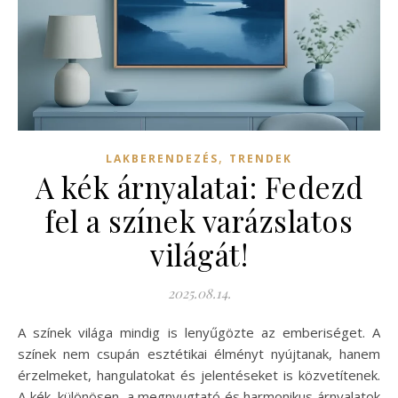
,
LAKBERENDEZÉS
TRENDEK
A kék árnyalatai: Fedezd
fel a színek varázslatos
világát!
2025.08.14.
A színek világa mindig is lenyűgözte az emberiséget. A
színek nem csupán esztétikai élményt nyújtanak, hanem
érzelmeket, hangulatokat és jelentéseket is közvetítenek.
A kék, különösen, a megnyugtató és harmonikus árnyalatok