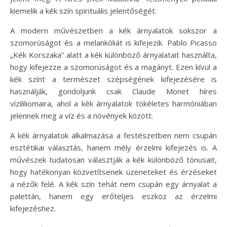
kiemelik a kék szín spirituális jelentőségét.
A modern művészetben a kék árnyalatok sokszor a
szomorúságot és a melankóliát is kifejezik. Pablo Picasso
„Kék Korszaka” alatt a kék különböző árnyalatait használta,
hogy kifejezze a szomorúságot és a magányt. Ezen kívül a
kék színt a természet szépségének kifejezésére is
használják, gondoljunk csak Claude Monet híres
vízililiomaira, ahol a kék árnyalatok tökéletes harmóniában
jelennek meg a víz és a növények között.
A kék árnyalatok alkalmazása a festészetben nem csupán
esztétikai választás, hanem mély érzelmi kifejezés is. A
művészek tudatosan választják a kék különböző tónusait,
hogy hatékonyan közvetítsenek üzeneteket és érzéseket
a nézők felé. A kék szín tehát nem csupán egy árnyalat a
palettán, hanem egy erőteljes eszköz az érzelmi
kifejezéshez.