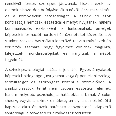
rendkívül fontos szerepet játszanak, hiszen ezek az
elemek alapvetően befolyásolják a nézők érzelmi reakcióit
és a kompozíciók hatásosságát. A színek és azok
kontrasztja nemcsak esztétikai élményt nyújtanak, hanem
kommunikációs eszközként is funkcionálnak, amelyek
képesek információt hordozni és üzeneteket közvetíteni. A
szinkontrasztok használata lehetővé teszi a művészek és
tervezők számára, hogy figyelmet vonjanak magukra,
kifejezzék mondanivalójukat és irányítsák a nézők
figyelmét.
A színek pszichológiai hatása is jelentős. Egyes árnyalatok
képesek boldogságot, nyugalmat vagy éppen ellenkezőleg,
feszültséget és szorongást kelteni a szemlélőben. A
szinkontrasztok tehát nem csupán esztétikai elemek,
hanem mélyebb, pszichológiai hatásokkal is bírnak. A color
theory, vagyis a színek elmélete, amely a színek közötti
kapcsolatokra és azok hatásaira összpontosít, alapvető
fontosságú a tervezés és a művészet területén.