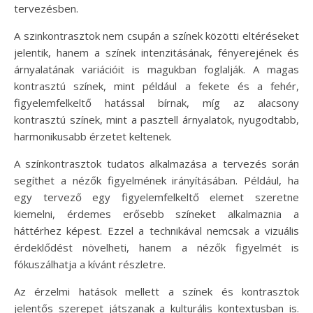
tervezésben.
A szinkontrasztok nem csupán a színek közötti eltéréseket
jelentik, hanem a színek intenzitásának, fényerejének és
árnyalatának variációit is magukban foglalják. A magas
kontrasztú színek, mint például a fekete és a fehér,
figyelemfelkeltő hatással bírnak, míg az alacsony
kontrasztú színek, mint a pasztell árnyalatok, nyugodtabb,
harmonikusabb érzetet keltenek.
A színkontrasztok tudatos alkalmazása a tervezés során
segíthet a nézők figyelmének irányításában. Például, ha
egy tervező egy figyelemfelkeltő elemet szeretne
kiemelni, érdemes erősebb színeket alkalmaznia a
háttérhez képest. Ezzel a technikával nemcsak a vizuális
érdeklődést növelheti, hanem a nézők figyelmét is
fókuszálhatja a kívánt részletre.
Az érzelmi hatások mellett a színek és kontrasztok
jelentős szerepet játszanak a kulturális kontextusban is.