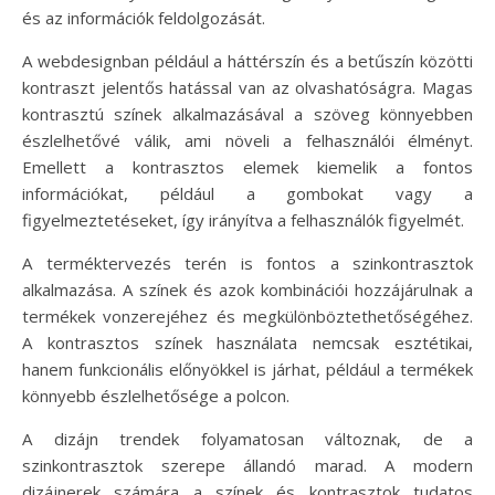
és az információk feldolgozását.
A webdesignban például a háttérszín és a betűszín közötti
kontraszt jelentős hatással van az olvashatóságra. Magas
kontrasztú színek alkalmazásával a szöveg könnyebben
észlelhetővé válik, ami növeli a felhasználói élményt.
Emellett a kontrasztos elemek kiemelik a fontos
információkat, például a gombokat vagy a
figyelmeztetéseket, így irányítva a felhasználók figyelmét.
A terméktervezés terén is fontos a szinkontrasztok
alkalmazása. A színek és azok kombinációi hozzájárulnak a
termékek vonzerejéhez és megkülönböztethetőségéhez.
A kontrasztos színek használata nemcsak esztétikai,
hanem funkcionális előnyökkel is járhat, például a termékek
könnyebb észlelhetősége a polcon.
A dizájn trendek folyamatosan változnak, de a
szinkontrasztok szerepe állandó marad. A modern
dizájnerek számára a színek és kontrasztok tudatos