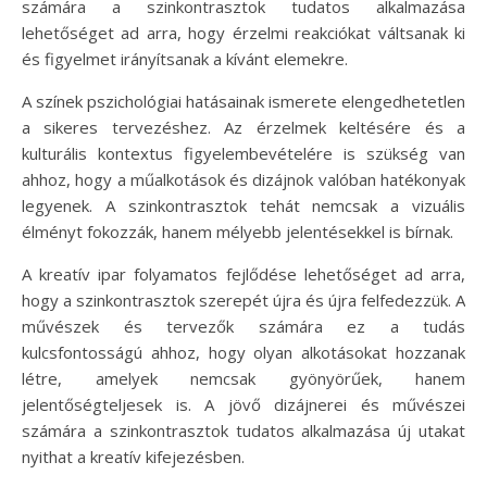
számára a szinkontrasztok tudatos alkalmazása
lehetőséget ad arra, hogy érzelmi reakciókat váltsanak ki
és figyelmet irányítsanak a kívánt elemekre.
A színek pszichológiai hatásainak ismerete elengedhetetlen
a sikeres tervezéshez. Az érzelmek keltésére és a
kulturális kontextus figyelembevételére is szükség van
ahhoz, hogy a műalkotások és dizájnok valóban hatékonyak
legyenek. A szinkontrasztok tehát nemcsak a vizuális
élményt fokozzák, hanem mélyebb jelentésekkel is bírnak.
A kreatív ipar folyamatos fejlődése lehetőséget ad arra,
hogy a szinkontrasztok szerepét újra és újra felfedezzük. A
művészek és tervezők számára ez a tudás
kulcsfontosságú ahhoz, hogy olyan alkotásokat hozzanak
létre, amelyek nemcsak gyönyörűek, hanem
jelentőségteljesek is. A jövő dizájnerei és művészei
számára a szinkontrasztok tudatos alkalmazása új utakat
nyithat a kreatív kifejezésben.