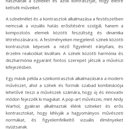
használták a színeket és azok kontrasztját, hogy életre
keltsék műveiket.
A színelmélet és a kontrasztok alkalmazása a festészetben
nemcsak a vizuális hatás erősítésére szolgál, hanem a
kompozíciós elemek közötti feszültség és dinamika
létrehozására is. A festményeken megjelenő színek közötti
kontrasztok képesek a néző figyelmét irányítani, és
érzelmi reakciókat kiváltani. A színek közötti harmónia és
diszharmónia egyaránt fontos szerepet játszik a művészi
kifejezésben.
Egy másik példa a szinkontrasztok alkalmazására a modern
művészet, ahol a színek és formák szabad kombinációja
lehetővé teszi a művészek számára, hogy új és innovatív
módon fejezzék ki magukat. A pop-art művészei, mint Andy
Warhol, gyakran alkalmaztak élénk színeket és erős
kontrasztokat, hogy kihívják a hagyományos művészeti
normákat, és figyelemfelkeltő vizuális élményeket
nyújtsanak.