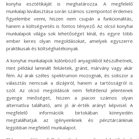
konyha esztétikáját is meghatározza. A megfelelő
munkalap kiválasztása során számos szempontot érdemes
figyelembe venni, hiszen nem csupán a funkcionalitás,
hanem a költségvetés is fontos tényező. Az olcsó konyhai
munkalapok világa sok lehetőséget kínál, és egyre több
ember keres olyan megoldásokat, amelyek egyszerre
praktikusak és költséghatékonyak.
A konyhai munkalapok különböző anyagokból készülhetnek,
mint például laminált felületek, gránit, márvány vagy akár
fém. Az árak széles spektrumon mozognak, és sokszor a
választás nemcsak a dizájnról, hanem a tartósságról is
szól. Az olcsó megoldások nem feltétlenül jelentenek
gyenge minőséget, hiszen a piacon számos olyan
alternatíva található, ami jó ár-érték arányt képvisel. A
megfelelő információk birtokában könnyedén
megtalálhatjuk az igényeinknek és pénztárcánknak
legjobban megfelelő munkalapot.