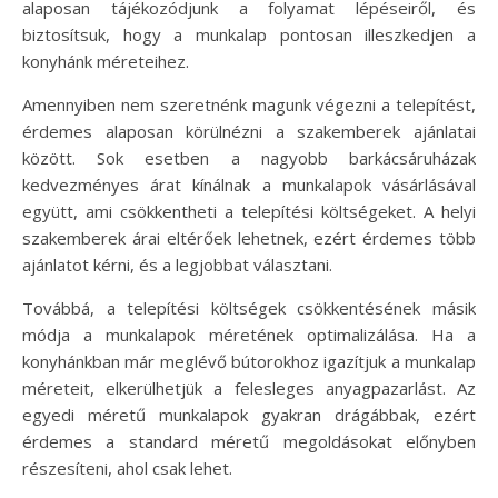
alaposan tájékozódjunk a folyamat lépéseiről, és
biztosítsuk, hogy a munkalap pontosan illeszkedjen a
konyhánk méreteihez.
Amennyiben nem szeretnénk magunk végezni a telepítést,
érdemes alaposan körülnézni a szakemberek ajánlatai
között. Sok esetben a nagyobb barkácsáruházak
kedvezményes árat kínálnak a munkalapok vásárlásával
együtt, ami csökkentheti a telepítési költségeket. A helyi
szakemberek árai eltérőek lehetnek, ezért érdemes több
ajánlatot kérni, és a legjobbat választani.
Továbbá, a telepítési költségek csökkentésének másik
módja a munkalapok méretének optimalizálása. Ha a
konyhánkban már meglévő bútorokhoz igazítjuk a munkalap
méreteit, elkerülhetjük a felesleges anyagpazarlást. Az
egyedi méretű munkalapok gyakran drágábbak, ezért
érdemes a standard méretű megoldásokat előnyben
részesíteni, ahol csak lehet.