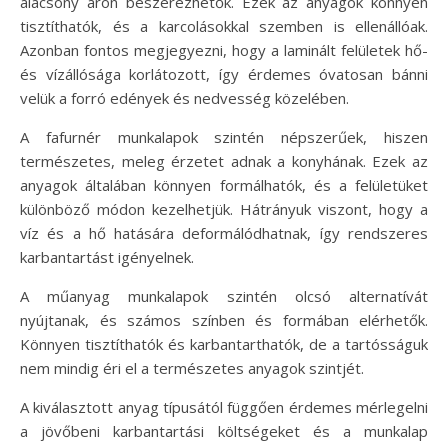
alacsony áron beszerezhetők. Ezek az anyagok könnyen
tisztíthatók, és a karcolásokkal szemben is ellenállóak.
Azonban fontos megjegyezni, hogy a laminált felületek hő-
és vízállósága korlátozott, így érdemes óvatosan bánni
velük a forró edények és nedvesség közelében.
A fafurnér munkalapok szintén népszerűek, hiszen
természetes, meleg érzetet adnak a konyhának. Ezek az
anyagok általában könnyen formálhatók, és a felületüket
különböző módon kezelhetjük. Hátrányuk viszont, hogy a
víz és a hő hatására deformálódhatnak, így rendszeres
karbantartást igényelnek.
A műanyag munkalapok szintén olcsó alternatívát
nyújtanak, és számos színben és formában elérhetők.
Könnyen tisztíthatók és karbantarthatók, de a tartósságuk
nem mindig éri el a természetes anyagok szintjét.
A kiválasztott anyag típusától függően érdemes mérlegelni
a jövőbeni karbantartási költségeket és a munkalap