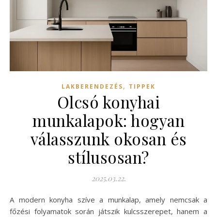
,
LAKBERENDEZÉS
TIPPEK
Olcsó konyhai
munkalapok: hogyan
válasszunk okosan és
stílusosan?
2025.03.22.
A modern konyha szíve a munkalap, amely nemcsak a
főzési folyamatok során játszik kulcsszerepet, hanem a