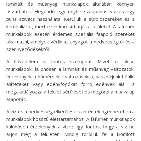
laminált és műanyag munkalapok általában könnyen
tisztíthatók. Elegendő egy enyhe szappanos víz és egy
puha szivacs használata. Kerüljük a súrolószereket és a
kemikáliákat, mert ezek károsíthatják a felületet. A fafurnér
munkalapok esetén érdemes speciális faápoló szereket
alkalmazni, amelyek védik az anyagot a nedvességtől és a
szennyeződésektől.
A hővédelem is fontos szempont. Mivel az olcsó
munkalapok, különösen a laminált és műanyag változatok,
érzékenyek a hőmérsékletváltozásokra, használjunk hőálló
alátéteket vagy edényfogókat forró edények alá. Ez
megakadályozza a felület sérülését és megőrzi a munkalap
állapotát.
A víz és a nedvesség elkerülése szintén elengedhetetlen a
munkalapok hosszú élettartamához. A fafurnér munkalapok
különösen érzékenyek a vízre, így fontos, hogy a víz ne
álljon meg a felületen. Mindig töröljük fel a kiömlött