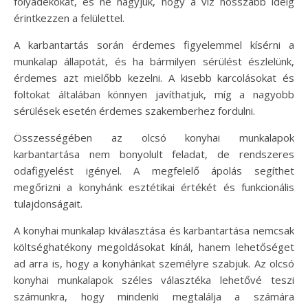
folyadékokat, és ne hagyjuk, hogy a víz hosszabb ideig
érintkezzen a felülettel.
A karbantartás során érdemes figyelemmel kísérni a
munkalap állapotát, és ha bármilyen sérülést észlelünk,
érdemes azt mielőbb kezelni. A kisebb karcolásokat és
foltokat általában könnyen javíthatjuk, míg a nagyobb
sérülések esetén érdemes szakemberhez fordulni.
Összességében az olcsó konyhai munkalapok
karbantartása nem bonyolult feladat, de rendszeres
odafigyelést igényel. A megfelelő ápolás segíthet
megőrizni a konyhánk esztétikai értékét és funkcionális
tulajdonságait.
A konyhai munkalap kiválasztása és karbantartása nemcsak
költséghatékony megoldásokat kínál, hanem lehetőséget
ad arra is, hogy a konyhánkat személyre szabjuk. Az olcsó
konyhai munkalapok széles választéka lehetővé teszi
számunkra, hogy mindenki megtalálja a számára