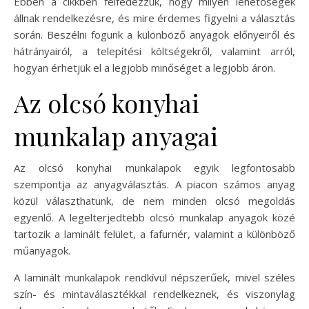
Ebben a cikkben felfedezzük, hogy milyen lehetőségek
állnak rendelkezésre, és mire érdemes figyelni a választás
során. Beszélni fogunk a különböző anyagok előnyeiről és
hátrányairól, a telepítési költségekről, valamint arról,
hogyan érhetjük el a legjobb minőséget a legjobb áron.
Az olcsó konyhai
munkalap anyagai
Az olcsó konyhai munkalapok egyik legfontosabb
szempontja az anyagválasztás. A piacon számos anyag
közül választhatunk, de nem minden olcsó megoldás
egyenlő. A legelterjedtebb olcsó munkalap anyagok közé
tartozik a laminált felület, a fafurnér, valamint a különböző
műanyagok.
A laminált munkalapok rendkívül népszerűek, mivel széles
szín- és mintaválasztékkal rendelkeznek, és viszonylag