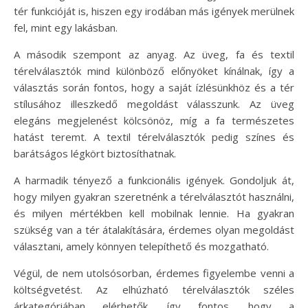
tér funkcióját is, hiszen egy irodában más igények merülnek
fel, mint egy lakásban.
A második szempont az anyag. Az üveg, fa és textil
térelválasztók mind különböző előnyöket kínálnak, így a
választás során fontos, hogy a saját ízlésünkhöz és a tér
stílusához illeszkedő megoldást válasszunk. Az üveg
elegáns megjelenést kölcsönöz, míg a fa természetes
hatást teremt. A textil térelválasztók pedig színes és
barátságos légkört biztosíthatnak.
A harmadik tényező a funkcionális igények. Gondoljuk át,
hogy milyen gyakran szeretnénk a térelválasztót használni,
és milyen mértékben kell mobilnak lennie. Ha gyakran
szükség van a tér átalakítására, érdemes olyan megoldást
választani, amely könnyen telepíthető és mozgatható.
Végül, de nem utolsósorban, érdemes figyelembe venni a
költségvetést. Az elhúzható térelválasztók széles
árkategóriában elérhetők, így fontos, hogy a