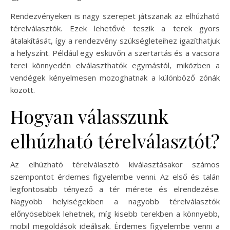
Rendezvényeken is nagy szerepet játszanak az elhúzható
térelválasztók. Ezek lehetővé teszik a terek gyors
átalakítását, így a rendezvény szükségleteihez igazíthatjuk
a helyszínt. Például egy esküvőn a szertartás és a vacsora
terei könnyedén elválaszthatók egymástól, miközben a
vendégek kényelmesen mozoghatnak a különböző zónák
között.
Hogyan válasszunk
elhúzható térelválasztót?
Az elhúzható térelválasztó kiválasztásakor számos
szempontot érdemes figyelembe venni. Az első és talán
legfontosabb tényező a tér mérete és elrendezése.
Nagyobb helyiségekben a nagyobb térelválasztók
előnyösebbek lehetnek, míg kisebb terekben a könnyebb,
mobil megoldások ideálisak. Érdemes figyelembe venni a