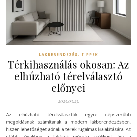
,
LAKBERENDEZÉS
TIPPEK
Térkihasználás okosan: Az
elhúzható térelválasztó
előnyei
2025.03.25.
Az elhúzható térelválasztók egyre népszerűbb
megoldásnak számítanak a modern lakberendezésben,
hiszen lehetőséget adnak a terek rugalmas kialakítására. Az
utóbbi években a lakások mérete csökkent, így a