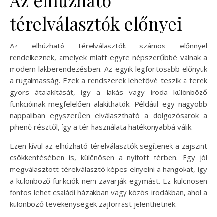
térelválasztók előnyei
Az elhúzható térelválasztók számos előnnyel
rendelkeznek, amelyek miatt egyre népszerűbbé válnak a
modern lakberendezésben. Az egyik legfontosabb előnyük
a rugalmasság. Ezek a rendszerek lehetővé teszik a terek
gyors átalakítását, így a lakás vagy iroda különböző
funkcióinak megfelelően alakíthatók. Például egy nagyobb
nappaliban egyszerűen elválasztható a dolgozósarok a
pihenő résztől, így a tér használata hatékonyabbá válik.
Ezen kívül az elhúzható térelválasztók segítenek a zajszint
csökkentésében is, különösen a nyitott térben. Egy jól
megválasztott térelválasztó képes elnyelni a hangokat, így
a különböző funkciók nem zavarják egymást. Ez különösen
fontos lehet családi házakban vagy közös irodákban, ahol a
különböző tevékenységek zajforrást jelenthetnek.