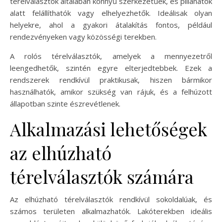
térelválasztók általában könnyű szerkezetűek, és pillanatok
alatt felállíthatók vagy elhelyezhetők. Ideálisak olyan
helyekre, ahol a gyakori átalakítás fontos, például
rendezvényeken vagy közösségi terekben.
A rolós térelválasztók, amelyek a mennyezetről
leengedhetők, szintén egyre elterjedtebbek. Ezek a
rendszerek rendkívül praktikusak, hiszen bármikor
használhatók, amikor szükség van rájuk, és a felhúzott
állapotban szinte észrevétlenek.
Alkalmazási lehetőségek
az elhúzható
térelválasztók számára
Az elhúzható térelválasztók rendkívül sokoldalúak, és
számos területen alkalmazhatók. Lakóterekben ideális