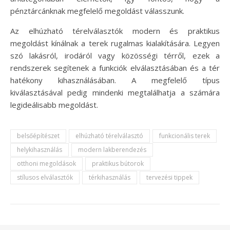
pénztárcánknak megfelelő megoldást válasszunk.
Az elhúzható térelválasztók modern és praktikus
megoldást kínálnak a terek rugalmas kialakítására. Legyen
szó lakásról, irodáról vagy közösségi térről, ezek a
rendszerek segítenek a funkciók elválasztásában és a tér
hatékony kihasználásában. A megfelelő típus
kiválasztásával pedig mindenki megtalálhatja a számára
legideálisabb megoldást.
belsőépítészet
elhúzható térelválasztó
funkcionális terek
helykihasználás
modern lakberendezés
otthoni megoldások
praktikus bútorok
stílusos elválasztók
térkihasználás
tervezési tippek