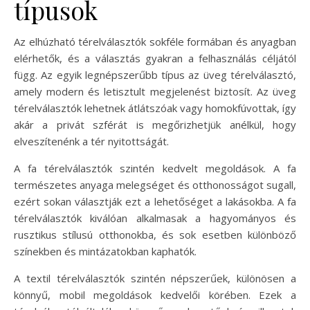
típusok
Az elhúzható térelválasztók sokféle formában és anyagban
elérhetők, és a választás gyakran a felhasználás céljától
függ. Az egyik legnépszerűbb típus az üveg térelválasztó,
amely modern és letisztult megjelenést biztosít. Az üveg
térelválasztók lehetnek átlátszóak vagy homokfúvottak, így
akár a privát szférát is megőrizhetjük anélkül, hogy
elveszítenénk a tér nyitottságát.
A fa térelválasztók szintén kedvelt megoldások. A fa
természetes anyaga melegséget és otthonosságot sugall,
ezért sokan választják ezt a lehetőséget a lakásokba. A fa
térelválasztók kiválóan alkalmasak a hagyományos és
rusztikus stílusú otthonokba, és sok esetben különböző
színekben és mintázatokban kaphatók.
A textil térelválasztók szintén népszerűek, különösen a
könnyű, mobil megoldások kedvelői körében. Ezek a