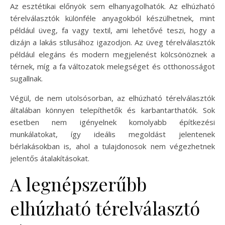
Az esztétikai előnyök sem elhanyagolhatók. Az elhúzható
térelválasztók különféle anyagokból készülhetnek, mint
például üveg, fa vagy textil, ami lehetővé teszi, hogy a
dizájn a lakás stílusához igazodjon. Az üveg térelválasztók
például elegáns és modern megjelenést kölcsönöznek a
térnek, míg a fa változatok melegséget és otthonosságot
sugallnak.
Végül, de nem utolsósorban, az elhúzható térelválasztók
általában könnyen telepíthetők és karbantarthatók. Sok
esetben nem igényelnek komolyabb építkezési
munkálatokat, így ideális megoldást jelentenek
bérlakásokban is, ahol a tulajdonosok nem végezhetnek
jelentős átalakításokat.
A legnépszerűbb
elhúzható térelválasztó