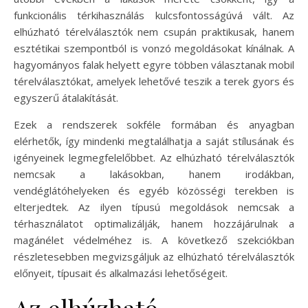
funkcionális térkihasználás kulcsfontosságúvá vált. Az
elhúzható térelválasztók nem csupán praktikusak, hanem
esztétikai szempontból is vonzó megoldásokat kínálnak. A
hagyományos falak helyett egyre többen választanak mobil
térelválasztókat, amelyek lehetővé teszik a terek gyors és
egyszerű átalakítását.
Ezek a rendszerek sokféle formában és anyagban
elérhetők, így mindenki megtalálhatja a saját stílusának és
igényeinek legmegfelelőbbet. Az elhúzható térelválasztók
nemcsak a lakásokban, hanem irodákban,
vendéglátóhelyeken és egyéb közösségi terekben is
elterjedtek. Az ilyen típusú megoldások nemcsak a
térhasználatot optimalizálják, hanem hozzájárulnak a
magánélet védelméhez is. A következő szekciókban
részletesebben megvizsgáljuk az elhúzható térelválasztók
előnyeit, típusait és alkalmazási lehetőségeit.
Az elhúzható