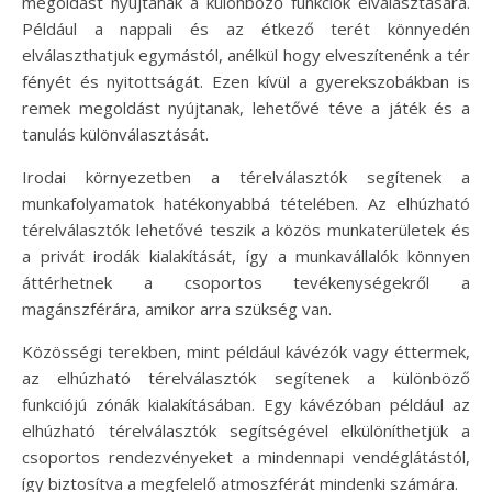
megoldást nyújtanak a különböző funkciók elválasztására.
Például a nappali és az étkező terét könnyedén
elválaszthatjuk egymástól, anélkül hogy elveszítenénk a tér
fényét és nyitottságát. Ezen kívül a gyerekszobákban is
remek megoldást nyújtanak, lehetővé téve a játék és a
tanulás különválasztását.
Irodai környezetben a térelválasztók segítenek a
munkafolyamatok hatékonyabbá tételében. Az elhúzható
térelválasztók lehetővé teszik a közös munkaterületek és
a privát irodák kialakítását, így a munkavállalók könnyen
áttérhetnek a csoportos tevékenységekről a
magánszférára, amikor arra szükség van.
Közösségi terekben, mint például kávézók vagy éttermek,
az elhúzható térelválasztók segítenek a különböző
funkciójú zónák kialakításában. Egy kávézóban például az
elhúzható térelválasztók segítségével elkülöníthetjük a
csoportos rendezvényeket a mindennapi vendéglátástól,
így biztosítva a megfelelő atmoszférát mindenki számára.