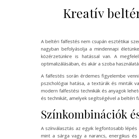
Kreatív beltér
A beltéri falfestés nem csupán esztétikai s
nagyban befolyásolja a mindennapi életünk
közérzetünkre is hatással van. A megfelel
optimalizálásában, és akár a szoba használatán
A falfestés során érdemes figyelembe venni 
pszichológiai hatása, a textúrák és minták v
modern falfestési technikák és anyagok lehető
és technikát, amelyek segítségével a beltéri 
Színkombinációk é
A színválasztás az egyik legfontosabb lépés a
mint a sárga vagy a narancs, energikus és 