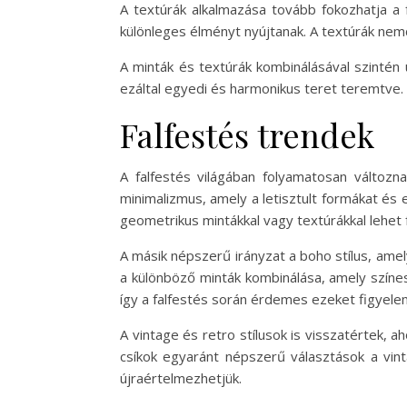
A textúrák alkalmazása tovább fokozhatja a 
különleges élményt nyújtanak. A textúrák nemc
A minták és textúrák kombinálásával szintén
ezáltal egyedi és harmonikus teret teremtve. A
Falfestés trendek
A falfestés világában folyamatosan változn
minimalizmus, amely a letisztult formákat és 
geometrikus mintákkal vagy textúrákkal lehet 
A másik népszerű irányzat a boho stílus, amel
a különböző minták kombinálása, amely színes
így a falfestés során érdemes ezeket figyele
A vintage és retro stílusok is visszatértek, a
csíkok egyaránt népszerű választások a vint
újraértelmezhetjük.