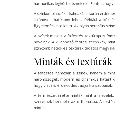
harmonikus légkört idéznek elő. Fontos, hogy a 
A színkombinációk alkalmazása során érdemes 
különösen hatékony lehet. Például a kék é
figyelemfelkeltő lehet. Az olyan neutrális szí
A színek mellett a falfestés textúrája is fon
növelnek. A különböző festési technikák, min
színkombinációk és textúrák tudatos megválasz
Minták és textúrák
A falfestés nemcsak a színek, hanem a mint
háromszögek, modern és dinamikus hatást kel
hogy vizuális érdeklődést adjunk a szobának.
A természet ihlette minták, mint a falevele
szeretnék beemelni az otthonukba. A festés
mintákat.