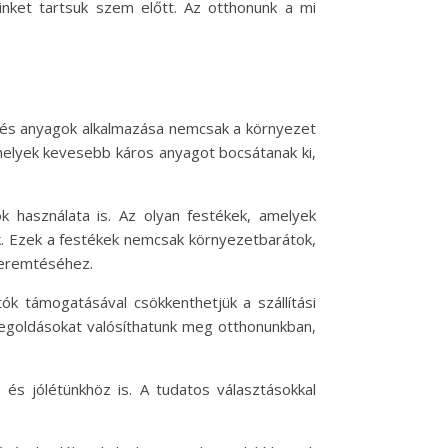
einket tartsuk szem előtt. Az otthonunk a mi
ek és anyagok alkalmazása nemcsak a környezet
melyek kevesebb káros anyagot bocsátanak ki,
k használata is. Az olyan festékek, amelyek
k. Ezek a festékek nemcsak környezetbarátok,
teremtéséhez.
tók támogatásával csökkenthetjük a szállítási
megoldásokat valósíthatunk meg otthonunkban,
és jólétünkhöz is. A tudatos választásokkal