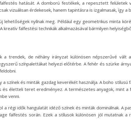
falfestés hatását. A domború festékek, a repesztett felülete
sak vizuálisan érdekesek, hanem tapintásra is izgalmasak, így a b
 új lehetőségek nyílnak meg. Például egy geometrikus minta köré
 kreatív falfestési technikák alkalmazásával bármilyen helyiségbő
ak a trendek, de néhány irányzat különösen népszerűvé vált a
egyszerű színpalettákat helyezi előtérbe. A fehér és szürke árnyal
feldobni.
y a színek és minták gazdag keverékét használja. A boho stílusú 
 és életteli teret eredményez. A természetes anyagok, mint a f
mbe venni.
hol a régi idők hangulatát idéző színek és minták dominálnak. A pas
age falfestés során. Ezek a stílusok különösen jól mutatnak a 