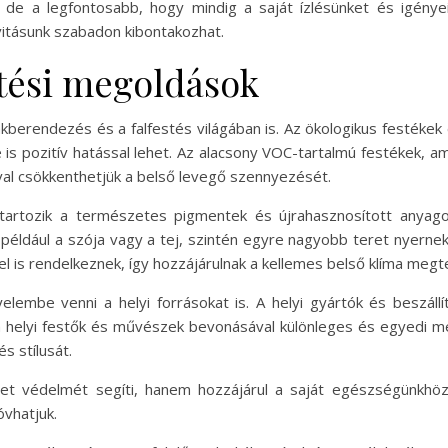
, de a legfontosabb, hogy mindig a saját ízlésünket és igény
ivitásunk szabadon kibontakozhat.
stési megoldások
akberendezés és a falfestés világában is. Az ökologikus festék
is pozitív hatással lehet. Az alacsony VOC-tartalmú festékek, a
al csökkenthetjük a belső levegő szennyezését.
tartozik a természetes pigmentek és újrahasznosított anyago
például a szója vagy a tej, szintén egyre nagyobb teret nyerne
 is rendelkeznek, így hozzájárulnak a kellemes belső klíma meg
lembe venni a helyi forrásokat is. A helyi gyártók és beszállí
a helyi festők és művészek bevonásával különleges és egyedi 
s stílusát.
et védelmét segíti, hanem hozzájárul a saját egészségünkhöz 
vhatjuk.