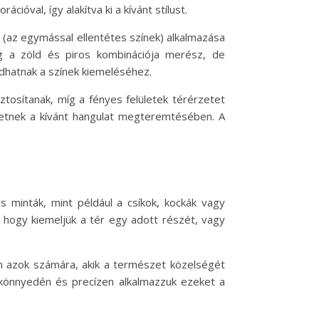
ióval, így alakítva ki a kívánt stílust.
 (az egymással ellentétes színek) alkalmazása
íg a zöld és piros kombinációja merész, de
 adhatnak a színek kiemeléséhez.
iztosítanak, míg a fényes felületek térérzetet
íthetnek a kívánt hangulat megteremtésében. A
 minták, mint például a csíkok, kockák vagy
 hogy kiemeljük a tér egy adott részét, vagy
en azok számára, akik a természet közelségét
 könnyedén és precízen alkalmazzuk ezeket a