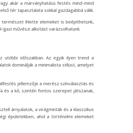
k vagy akár a márványhatású festés mind-mind
első tér tapasztalata sokkal gazdagabbá válik.
 természet ihlette elemeket is beépíthetünk,
l igazi művészi alkotást varázsolhatunk.
z utóbbi időszakban. Az egyik ilyen trend a
atok dominálják a minimalista stílust, amelyet
falfestés jellemzője a merész színválasztás és
a és a kő, szintén fontos szerepet játszanak,
ztell árnyalatok, a virágminták és a klasszikus
régi épületekben, ahol a történelmi elemeket