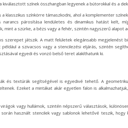
kiválasztott színek összhangban legyenek a bútorokkal és a dekorác
a klasszikus színkörre támaszkodni, ahol a komplementer színek
s narancs párosítása lendületes és dinamikus hatást kelt, m
nek, mint a szürke, a bézs vagy a fehér, szintén nagyszerű alapot
tos szerepet játszik. A matt felületek elegánsabb megjelenést b
t például a szivacsos vagy a stencilezési eljárás, szintén seg
tásával egyedi és vonzó belső teret alakíthatunk ki.
ák és textúrák segítségével is egyedivé tehető. A geometrikus
tenek. Ezeket a mintákat akár egyetlen falon is alkalmazhatjuk,
k, virágok vagy hullámok, szintén népszerű választások, különös
 során használt stencilek vagy sablonok lehetővé teszik, hogy