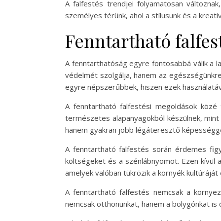
A falfestés trendjei folyamatosan változnak
személyes térünk, ahol a stílusunk és a kreat
Fenntartható falfe
A fenntarthatóság egyre fontosabbá válik a l
védelmét szolgálja, hanem az egészségünkre 
egyre népszerűbbek, hiszen ezek használatáv
A fenntartható falfestési megoldások közé 
természetes alapanyagokból készülnek, mint 
hanem gyakran jobb légáteresztő képességgel
A fenntartható falfestés során érdemes figye
költségeket és a szénlábnyomot. Ezen kívül 
amelyek valóban tükrözik a környék kultúráját é
A fenntartható falfestés nemcsak a környez
nemcsak otthonunkat, hanem a bolygónkat is ó