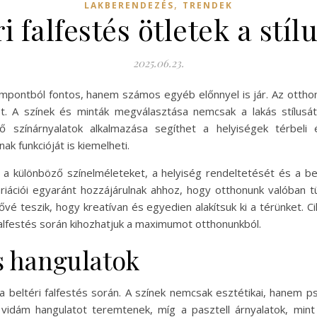
,
LAKBERENDEZÉS
TRENDEK
i falfestés ötletek a stí
2025.06.23.
zempontból fontos, hanem számos egyéb előnnyel is jár. Az otth
et. A színek és minták megválasztása nemcsak a lakás stílus
ő színárnyalatok alkalmazása segíthet a helyiségek térbeli 
ak funkcióját is kiemelheti.
a különböző színelméleteket, a helyiség rendeltetését és a b
ariációi egyaránt hozzájárulnak ahhoz, hogy otthonunk valóban 
vé teszik, hogy kreatívan és egyedien alakítsuk ki a térünket. 
falfestés során kihozhatjuk a maximumot otthonunkból.
s hangulatok
 beltéri falfestés során. A színek nemcsak esztétikai, hanem pszi
vidám hangulatot teremtenek, míg a pasztell árnyalatok, mint