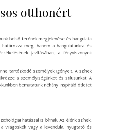
lusos otthonért
onunk belső terének megjelenése és hangulata
át határozza meg, hanem a hangulatunkra és
érzékelésének javításában, a fényviszonyok
enne tartózkodó személyek igényeit. A színek
tükrözze a személyiségünket és stílusunkat. A
Cikkünkben bemutatunk néhány inspiráló ötletet
chológiai hatással is bírnak. Az élénk színek,
 a világoskék vagy a levendula, nyugtató és